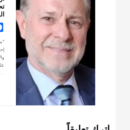
تح
ال
*مح
إحد
وال
على
اترك تعليقاً