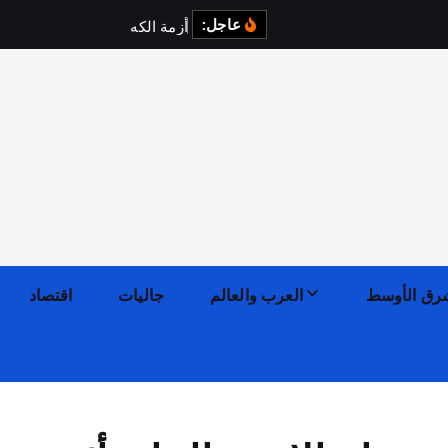
عاجل:
أ
ز
م
ة
ا
ل
ك
ه
ر
ب
ا
ء
ف
ي
رق الأوسط
العرب والعالم
جاليات
اقتصاد