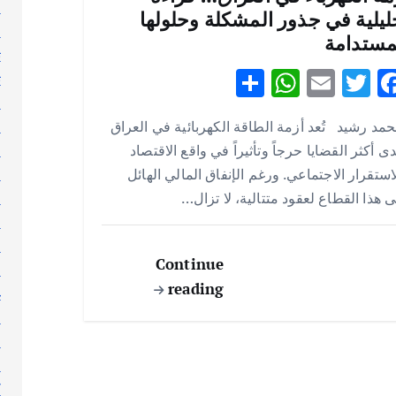
ا
ليلية في جذور المشكلة وحلولها
ا
مستدامة
ت
S
W
E
T
F
ث
ac
w
m
h
h
ج
مد رشيد تُعد أزمة الطاقة الكهربائية في العراق
ر
ar
at
ai
it
e
ى أكثر القضايا حرجاً وتأثيراً في واقع الاقتصاد
ر
e
s
l
te
b
استقرار الاجتماعي. ورغم الإنفاق المالي الهائل
ر
A
r
o
 هذا القطاع لعقود متتالية، لا تزال…
س
p
o
ط
p
k
ع
Continue
ع
reading
غ
ف
ق
ك
ك