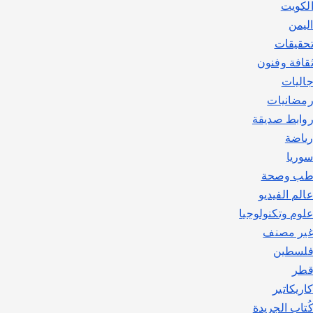
لكويت
ليمن
حقيقات
قافة وفنون
اليات
مضانيات
وابط صديقة
ياضة
وريا
ب وصحة
الم الفيديو
لوم وتكنولوجيا
ير مصنف
لسطين
طر
اريكاتير
ُتاب الجريدة