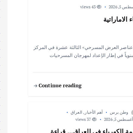
 5, 2026
43 views
إ
إ
الاماراتية
إ
ا
ا
عناصر العرض المسرحي» الثالثة عشرة في المركز
ا
 سنوياً في إطار الإعداد لمهرجان المسرحيات
ا
ا
ا
ا
Continue reading
ا
ا
ا
ا
وطن برس
أهم الأخبار
,
العراق
ا
غسطس 5, 2026
37 views
ا
مة الكهرباء في العراق… قراءة