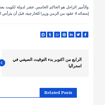
إمضائه 4 عقود من الزمن وزيرا للخارجية، قبل أن يترأس الحكومة عام 2003، ويظل في المنصب إلى حين تنصيبه أميرا.
ت
الرابع من اكتوبر بدء التوقيت الصيفي في
ص
استراليا
فّ
ح
Related Posts