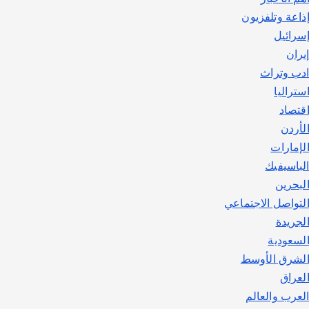
اصبح بطلاً لأستراليا بلعبة كمال
ذاعة وتلفزيون
الاجسام
سرائيل
يوليو 30, 2026
2
يران
دب وتراث
ستراليا
قتصاد
لأردن
لإمارات
لباسيفيك
لبحرين
لتواصل الاجتماعي
لجريدة
لسعودية
لشرق الأوسط
لعراق
لعرب والعالم