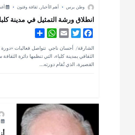
ا
وطن برس
أهم الأخبار
,
ثقافة وفنون
أغسطس
ل
انطلاق ورشة التمثيل في مدينة كلباء 
S
W
E
T
F
م
h
h
m
w
ac
الشارقة/ أحسان ناجي تتواصل فعاليات «دورة 
ق
e
it
ai
at
ar
الثقافي بمدينة كلباء، التي تنظمها دائرة الثقافة
e
s
l
te
b
القصيرة، الذي تُقام دورته…
ا
A
r
o
p
o
ل
p
k
ا
ت
أ
أز