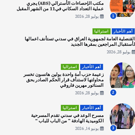
الاجسام
مكتب الإحصاءات الأسترالي (ABS) يجري
عملية التعداد السكاني في11 من الشهر المقبل
يوليو 30, 2026
2
يوليو 28, 2026
1
أهم الأخبار
استراليا
أهم الأخبار
تحقيقات
لقنصلية العامة لجمهورية العراق في سدني تستأنف اعمالها
هوي آن… مدينة الفوانيس وسحر
أستقبال المراجعين بمقرها الجديد
التاريخ
يوليو 28, 2026
يوليو 30, 2026
3
أهم الأخبار
استراليا
زعيمة حزب أمة واحدة بولين هانسون تخسر
أهم الأخبار
استراليا
محاولتها لاستنأف قرار الحكم الصادر بحق
مكتب الإحصاءات الأسترالي (ABS)
السناتور مهرين فاروقي
يجري عملية التعداد السكاني في11
يوليو 28, 2026
2
من الشهر المقبل
يوليو 28, 2026
4
أهم الأخبار
استراليا
مسرح الوعد في سدني تقدم المسرحية
الكوميدية الهادفة ” من الباب للباب “
أهم الأخبار
ثقافة وفنون
يونيو 14, 2026
3
انطلاق ورشة التمثيل في مدينة كلباء الاماراتية