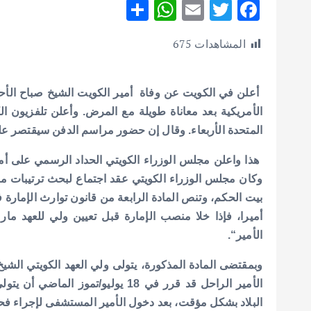
S
W
E
T
F
h
h
m
w
ac
المشاهدات
675
ar
at
ai
it
e
e
s
l
te
b
A
r
o
الأمريكية بعد معاناة طويلة مع المرض.
وأعلن تلفزيون ال
p
o
المتحدة الأربعاء.
وقال إن حضور مراسم الدفن سيقتصر على
p
k
هذا واعلن مجلس الوزراء الكويتي الحداد الرسمي على أمير البلاد لمدة 40 يوما، مع إغلاق الدوائ
وكان مجلس الوزراء الكويتي عقد اجتماع لبحث ترتيبات ما 
بيت الحكم، وتنص المادة الرابعة من قانون توارث الإمارة ف
أميرا، فإذا خلا منصب الإمارة قبل تعيين ولي للعهد م
الأمير“.
الأمير الراحل قد قرر في 18 يوليو/
البلاد بشكل مؤقت، بعد دخول الأمير المستشفى لإجراء ف