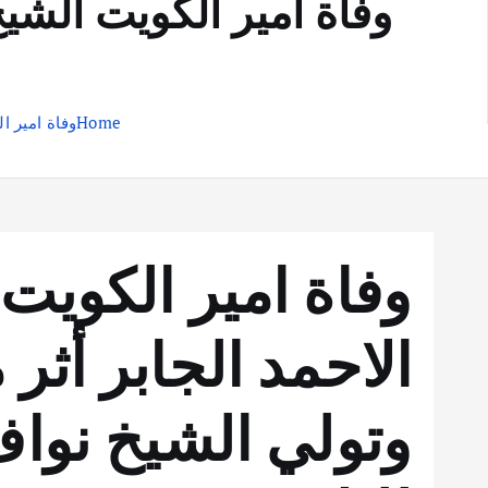
وفاة امير الكويت الشي
Home
وفاة امير ا
وفاة امير الكويت
الاحمد الجابر أث
وتولي الشيخ نواف 