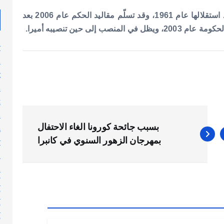
والأمير الراحل هو الحاكم الخامس عشر لدولة لكويت بعد استقلالها عام 1961، وقد تسلّم مقاليد الحكم عام 2006 بعد
y
n
g
s
t
s
بسبب جائحة كورونا الغاء الاحتفال
h
بمهرجان الزهور السنوي في كانبرا
y
l
n
أ
أ
أ
أ