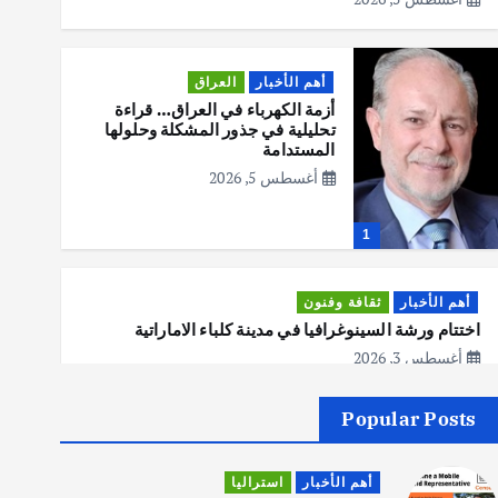
أهم الأخبار
العراق
أزمة الكهرباء في العراق… قراءة
تحليلية في جذور المشكلة وحلولها
المستدامة
أغسطس 5, 2026
1
أهم الأخبار
ثقافة وفنون
اختتام ورشة السينوغرافيا في مدينة كلباء الاماراتية
أغسطس 3, 2026
Popular Posts
أهم الأخبار
جاليات
غير مصنف
قصة نجاح العراقي عمر الشمري الذي
أهم الأخبار
استراليا
اصبح بطلاً لأستراليا بلعبة كمال