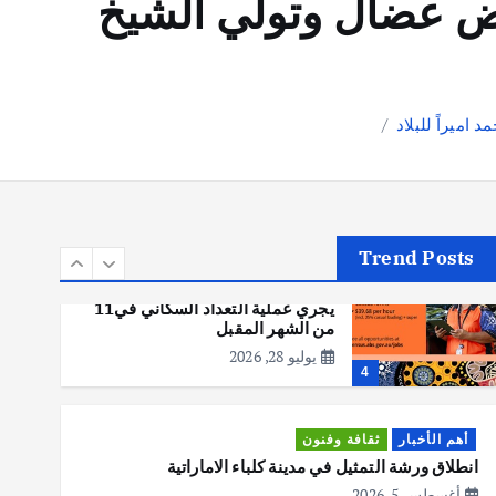
مرض عضال وتولي الشيخ
يوليو 30, 2026
2
أهم الأخبار
تحقيقات
اميراً للبلاد
هوي آن… مدينة الفوانيس وسحر
التاريخ
يوليو 30, 2026
3
Trend Posts
أهم الأخبار
استراليا
مكتب الإحصاءات الأسترالي (ABS)
يجري عملية التعداد السكاني في11
من الشهر المقبل
يوليو 28, 2026
4
أهم الأخبار
ثقافة وفنون
انطلاق ورشة التمثيل في مدينة كلباء الاماراتية
أغسطس 5, 2026