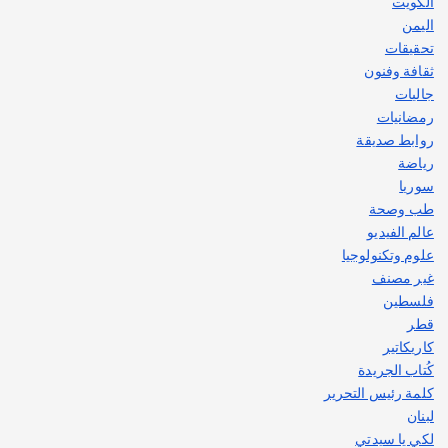
الكويت
اليمن
تحقيقات
ثقافة وفنون
جاليات
رمضانيات
روابط صديقة
رياضة
سوريا
طب وصحة
عالم الفيديو
علوم وتكنولوجيا
غير مصنف
فلسطين
قطر
كاريكاتير
كُتاب الجريدة
كلمة رئيس التحرير
لبنان
لكي يا سيدتي