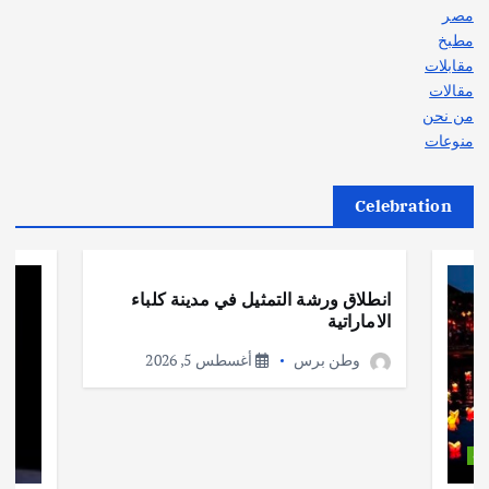
مصر
مطبخ
مقابلات
مقالات
من نحن
منوعات
Celebration
أهم الأخبار
ثقافة وفنون
انطلاق ورشة التمثيل في مدينة كلباء
الاماراتية
وطن برس
أغسطس 5, 2026
ات