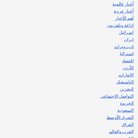
أخبار عالمية
قصة نجاح العراقي عمر الشمري الذي
اصبح بطلاً لأستراليا بلعبة كمال الاجسام
أخبار عربية
يوليو 30, 2026
أهم الأخبار
2
إذاعة وتلفزيون
إسرائيل
إيران
ادب وتراث
استراليا
اقتصاد
الأردن
الإمارات
الباسيفيك
البحرين
التواصل الاجتماعي
الجريدة
السعودية
الشرق الأوسط
العراق
العرب والعالم