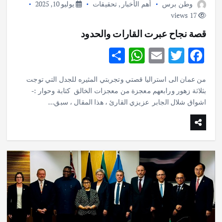
وطن برس
أهم الأخبار
,
تحقيقات
يوليو 10, 2025
17 views
قصة نجاح عبرت القارات والحدود
S
W
E
T
F
h
h
m
w
ac
من عمان الى استراليا قصتي وتجربتي المثيره للجدل التي توجت
ar
at
ai
it
e
بثلاثة زهور ورابعهم معجزة من معجزات الخالق كتابة وحوار :-
e
s
l
te
b
اشواق شلال الجابر عزيزي القارئ ، هذا المقال ، سبق…
A
r
o
p
o
p
k