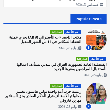
أغسطس 3, 2026
Popular Posts
أهم الأخبار
جاليات
غير مصنف
قصة نجاح العراقي عمر الشمري الذي
اصبح بطلاً لأستراليا بلعبة كمال الاجسام
أهم الأخبار
استراليا
يوليو 30, 2026
مكتب الإحصاءات الأسترالي (ABS) يجري عملية
2
التعداد السكاني في11 من الشهر المقبل
يوليو 28, 2026
1
أهم الأخبار
تحقيقات
هوي آن… مدينة الفوانيس وسحر التاريخ
أهم الأخبار
استراليا
يوليو 30, 2026
القنصلية العامة لجمهورية العراق في سدني تستأنف اعمالها
3
لأستقبال المراجعين بمقرها الجديد
يوليو 28, 2026
أهم الأخبار
استراليا
مكتب الإحصاءات الأسترالي (ABS) يجري
أهم الأخبار
استراليا
عملية التعداد السكاني في11 من الشهر
زعيمة حزب أمة واحدة بولين هانسون تخسر
المقبل
محاولتها لاستنأف قرار الحكم الصادر بحق السناتور
يوليو 28, 2026
مهرين فاروقي
4
يوليو 28, 2026
2