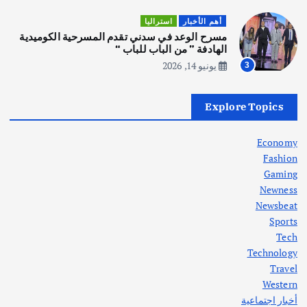
أهم الأخبار
ثقافة وفنون
أهم الأخبار
استراليا
انطلاق ورشة التمثيل في مدينة كلباء الاماراتية
مسرح الوعد في سدني تقدم المسرحية الكوميدية
أغسطس 5, 2026
الهادفة ” من الباب للباب “
يونيو 14, 2026
3
أهم الأخبار
العراق
أزمة الكهرباء في العراق… قراءة تحليلية
Explore Topics
في جذور المشكلة وحلولها المستدامة
أغسطس 5, 2026
Economy
Fashion
Gaming
Newness
1
Newsbeat
Sports
أهم الأخبار
ثقافة وفنون
Tech
اختتام ورشة السينوغرافيا في مدينة كلباء الاماراتية
Technology
أغسطس 3, 2026
Travel
Western
أخبار اجتماعية
أهم الأخبار
جاليات
غير مصنف