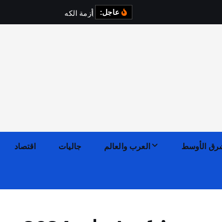
عاجل:
أ
ز
م
ة
ا
ل
ك
ه
ر
ب
ا
ء
ف
ي
رق الأوسط
العرب والعالم
جاليات
اقتصاد