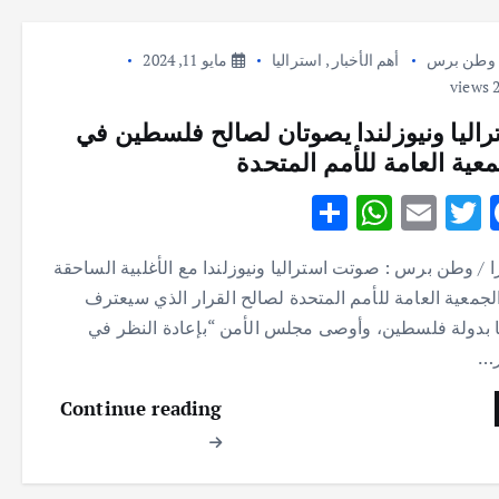
وطن برس
أهم الأخبار
,
استراليا
مايو 11, 2024
راليا ونيوزلندا يصوتان لصالح فلسطين في
معية العامة للأمم المتحدة
S
W
E
T
F
h
h
m
w
ac
ا / وطن برس : صوتت استراليا ونيوزلندا مع الأغلبية الساحقة
ar
at
ai
it
e
لجمعية العامة للأمم المتحدة لصالح القرار الذي سيعترف
e
s
l
te
b
ا بدولة فلسطين، وأوصى مجلس الأمن “بإعادة النظر في
A
r
o
ر…
p
o
Continue reading
p
k