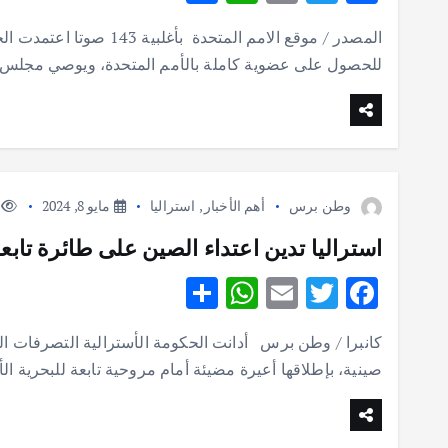
h
h
m
w
ac
المصدر / موقع الامم المتح
ar
at
ai
it
e
للحصول على عضوية كاملة بالأمم المتحدة، ويوصي مجلس ا
e
s
l
te
b
A
r
o
p
o
p
k
وطن برس
أهم الأخبار
,
استراليا
مايو 8, 2024
iews
استراليا تدين اعتداء الصين على طائرة تابعة
S
W
E
T
F
h
h
m
w
ac
كانبرا / وطن برس أدانت الحكومة الأسترالية التصرفات الت
ar
at
ai
it
e
صينية، بإطلاقها أعيرة مضيئة أمام مروحية تابعة للبحرية الأ
e
s
l
te
b
A
r
o