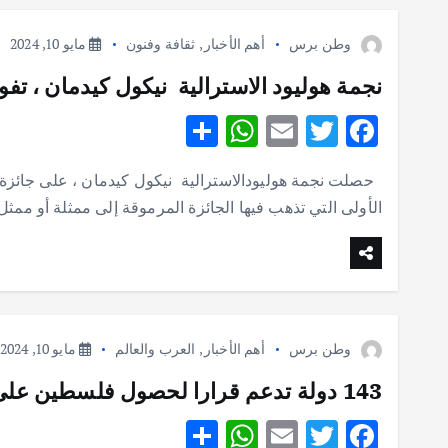
وطن برس
أهم الأخبار
,
ثقافة وفنون
مايو 10, 2024
نجمة هوليود الاسترالية نيكول كيدمان ، تفوز
S
W
E
T
F
h
h
m
w
ac
حصلت نجمة هوليودالاسترالية نيكول كيدمان ، على جائزة “إن
ar
at
ai
it
e
الأولى التي تذهب فيها الجائزة المرموقة إلى ممثلة أو ممثل
e
s
l
te
b
A
r
o
p
o
p
k
وطن برس
أهم الأخبار
,
العرب والعالم
مايو 10, 2024
143 دولة تدعم قرارا لحصول فلسطين على عضوية كاملة بالأمم المتحدة
S
W
E
T
F