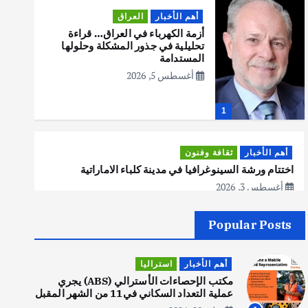
أهم الأخبار
العراق
أزمة الكهرباء في العراق… قراءة
تحليلية في جذور المشكلة وحلولها
المستدامة
أغسطس 5, 2026
1
أهم الأخبار
ثقافة وفنون
اختتام ورشة السينوغرافيا في مدينة كلباء الاماراتية
أغسطس 3, 2026
Popular Posts
أهم الأخبار
جاليات
غير مصنف
قصة نجاح العراقي عمر الشمري الذي
أهم الأخبار
استراليا
اصبح بطلاً لأستراليا بلعبة كمال
الاجسام
مكتب الإحصاءات الأسترالي (ABS) يجري
عملية التعداد السكاني في11 من الشهر المقبل
يوليو 30, 2026
2