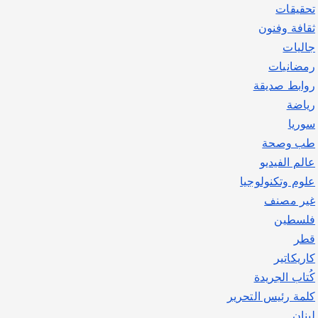
تحقيقات
ثقافة وفنون
جاليات
رمضانيات
روابط صديقة
رياضة
سوريا
طب وصحة
عالم الفيديو
علوم وتكنولوجيا
غير مصنف
فلسطين
قطر
كاريكاتير
كُتاب الجريدة
كلمة رئيس التحرير
لبنان