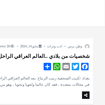
وطن برس
ادب وتراث
مايو 14, 2024
20 views
شخصيات من بلادي ..العالم العراقي الراحل
S
W
E
T
F
h
h
m
w
ac
ar
at
ai
it
e
في مجالات متعددة ، فقد كان عالما ولغويا ونحويا ، وهو من
e
s
l
te
b
A
r
o
p
o