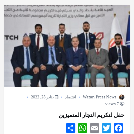
p
k
Watan Press News
اقتصاد
يناير 28, 2022
7 views
حفل لتكريم التجار المتميزين
S
W
E
T
F