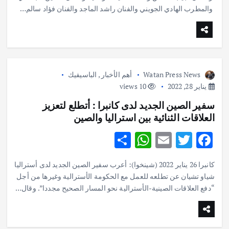
e
s
l
te
b
والمطرب الهادي الجويني والفنان راشد الماجد والفنان فؤاد سالم…
A
r
o
p
o
p
k
Watan Press News
أهم الأخبار
,
الباسيفيك
يناير 28, 2022
10 views
سفير الصين الجديد لدى كانبرا : أتطلع لتعزيز
العلاقات الثنائية بين استراليا والصين
S
W
E
T
F
h
h
m
w
ac
كانبرا 26 يناير 2022 (شينخوا): أعرب سفير الصين الجديد لدى أستراليا
ar
at
ai
it
e
شياو تشيان عن تطلعه للعمل مع الحكومة الأسترالية وغيرها من أجل
e
s
l
te
b
“دفع العلاقات الصينية-الأسترالية نحو المسار الصحيح مجددا”. وقال…
A
r
o
p
o