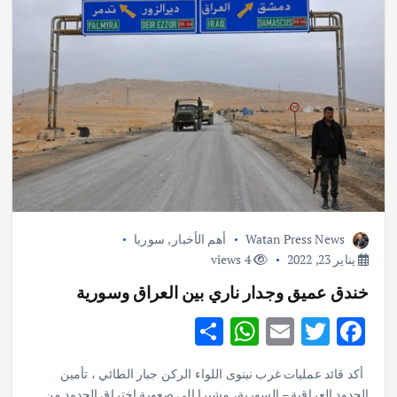
Watan Press News
أهم الأخبار
,
سوريا
يناير 23, 2022
4 views
خندق عميق وجدار ناري بين العراق وسورية
S
W
E
T
F
h
h
m
w
ac
أكد قائد عمليات غرب نينوى اللواء الركن جبار الطائي ، تأمين
ar
at
ai
it
e
الحدود العراقية – السورية، مشيرا إلى صعوبة اختراق الحدود من