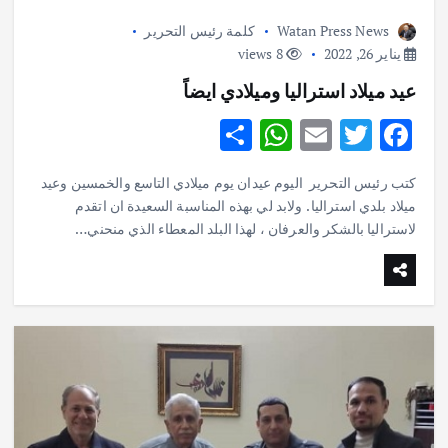
Watan Press News
كلمة رئيس التحرير
يناير 26, 2022
8 views
عيد ميلاد استراليا وميلادي ايضاً
S
W
E
T
F
h
h
m
w
ac
كتب رئيس التحرير اليوم عيدان يوم ميلادي التاسع والخمسين وعيد
ar
at
ai
it
e
ميلاد بلدي استراليا . ولابد لي بهذه المناسبة السعيدة ان اتقدم
e
s
l
te
b
لاستراليا بالشكر والعرفان ، لهذا البلد المعطاء الذي منحني…
A
r
o
p
o
p
k