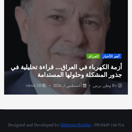
أهم الأخبار
ثقافة وفنون
اختتام ورشة السينوغرافيا في مدينة كلباء
الاماراتية
By
وطن برس
أغسطس 3, 2026
42 views
Designed and Developed by
Websites Builder
- PH:0449 146 916