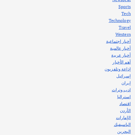
Sports
أهم الأخبار
ثقافة وفنون
Tech
اختتام ورشة السينوغرافيا في مدينة كلباء الاماراتية
Technology
أغسطس 3, 2026
Travel
Western
أخبار اجتماعية
أهم الأخبار
جاليات
غير مصنف
أخبار عالمية
قصة نجاح العراقي عمر الشمري الذي
اصبح بطلاً لأستراليا بلعبة كمال الاجسام
أخبار عربية
يوليو 30, 2026
أهم الأخبار
2
إذاعة وتلفزيون
إسرائيل
إيران
ادب وتراث
استراليا
اقتصاد
الأردن
الإمارات
الباسيفيك
البحرين