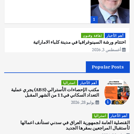
ا
ت
1
ا
أهم الأخبار
ثقافة وفنون
اختتام ورشة السينوغرافيا في مدينة كلباء الاماراتية
ل
أغسطس 3, 2026
م
Popular Posts
أهم الأخبار
جاليات
غير مصنف
ق
قصة نجاح العراقي عمر الشمري الذي
اصبح بطلاً لأستراليا بلعبة كمال الاجسام
أهم الأخبار
استراليا
ا
يوليو 30, 2026
مكتب الإحصاءات الأسترالي (ABS) يجري عملية
2
التعداد السكاني في11 من الشهر المقبل
ل
يوليو 28, 2026
1
أهم الأخبار
تحقيقات
هوي آن… مدينة الفوانيس وسحر التاريخ
أهم الأخبار
استراليا
ا
يوليو 30, 2026
القنصلية العامة لجمهورية العراق في سدني تستأنف اعمالها
3
لأستقبال المراجعين بمقرها الجديد