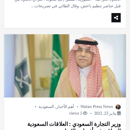
e
s
l
te
b
قبل عناصر تنظيم داعش. وقال الطائي في تصريحات…
A
r
o
p
o
p
k
Watan Press News
أهم الأخبار
,
السعودية
يناير 23, 2022
5 views
وزير التجارة السعودي : العلاقات السعودية