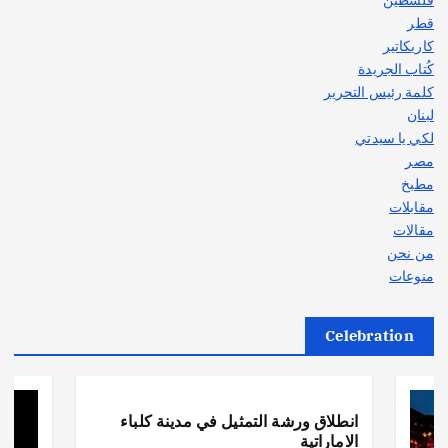
قطر
كاريكاتير
كُتاب الجريدة
كلمة رئيس التحرير
لبنان
لكي يا سيدتي
مصر
مطبخ
مقابلات
مقالات
من نحن
منوعات
Celebration
أهم الأخبار
ثقافة وفنون
انطلاق ورشة التمثيل في مدينة كلباء
الاماراتية