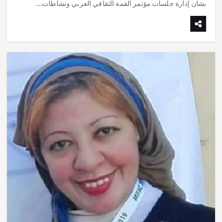
e
s
l
te
b
بشان إدارة جلسات مؤتمر القمة الثقافي العربي ونشاطات…
A
r
o
p
o
p
k