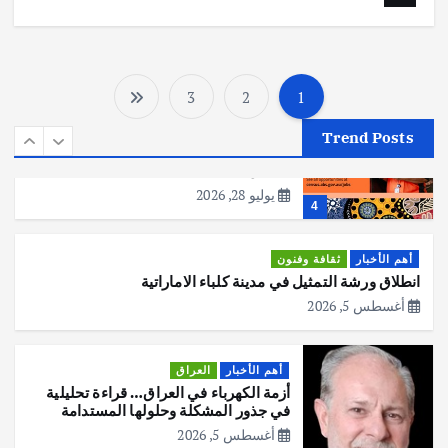
أهم الأخبار
تحقيقات
p
o
هوي آن… مدينة الفوانيس وسحر التاريخ
p
k
يوليو 30, 2026
3
3
2
1
ت
أهم الأخبار
استراليا
مكتب الإحصاءات الأسترالي (ABS) يجري
Trend Posts
ع
عملية التعداد السكاني في11 من الشهر
المقبل
يوليو 28, 2026
د
4
د
أهم الأخبار
ثقافة وفنون
انطلاق ورشة التمثيل في مدينة كلباء الاماراتية
ص
أغسطس 5, 2026
ف
أهم الأخبار
العراق
أزمة الكهرباء في العراق… قراءة تحليلية
ح
في جذور المشكلة وحلولها المستدامة
أغسطس 5, 2026