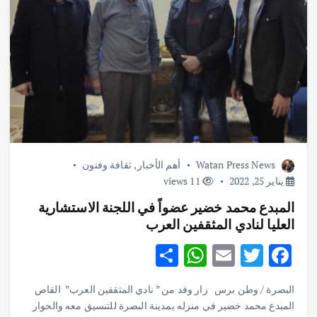
Watan Press News
أهم الأخبار
,
ثقافة وفنون
يناير 25, 2022
11 views
المبدع محمد خضير عضواً في اللجنة الاستشارية
العليا لنادي المثقفين العرب
S
W
E
T
F
h
h
m
w
ac
البصرة / وطن برس زار وفد من ” نادي المثقفين العرب” القاص
ar
at
ai
it
e
المبدع محمد خضير في منزله بمدينة البصرة للتنسيق معه والحوار