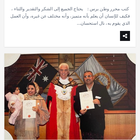
h
h
m
w
ac
كتب محرر وطن برس : يحتاج الجميع إلى الشكر والتقدير والثناء ،
ar
at
ai
it
e
فكيف للإنسان أن يعلم بأنه متميز، وأنه مختلف عن غيره، وأن العمل
e
s
l
te
b
الذي يقوم به، نال استحسان…
A
r
o
p
o
p
k