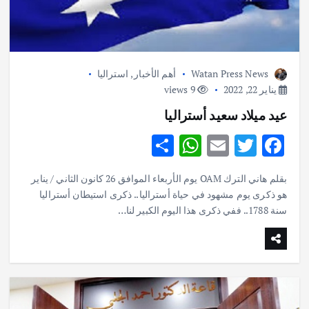
Watan Press News
أهم الأخبار
,
استراليا
يناير 22, 2022
9 views
عيد ميلاد سعيد أستراليا
S
W
E
T
F
h
h
m
w
ac
بقلم هاني الترك OAM يوم الأربعاء الموافق 26 كانون الثاني / يناير
ar
at
ai
it
e
هو ذكرى يوم مشهود في حياة أستراليا.. ذكرى استيطان أستراليا
e
s
l
te
b
سنة 1788.. ففي ذكرى هذا اليوم الكبير لنا…
A
r
o
p
o
p
k