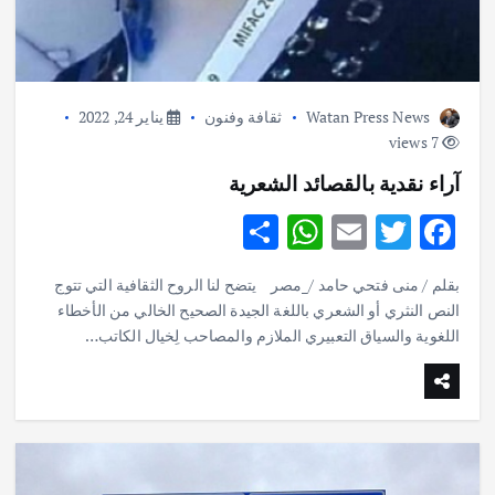
Watan Press News
ثقافة وفنون
يناير 24, 2022
7 views
آراء نقدية بالقصائد الشعرية
S
W
E
T
F
h
h
m
w
ac
بقلم / منى فتحي حامد /_مصر يتضح لنا الروح الثقافية التي تتوج
ar
at
ai
it
e
النص النثري أو الشعري باللغة الجيدة الصحيح الخالي من الأخطاء
e
s
l
te
b
اللغوية والسياق التعبيري الملازم والمصاحب لِخيال الكاتب…
A
r
o
p
o
p
k