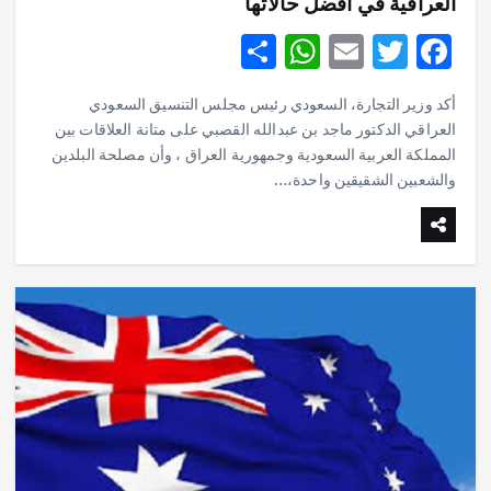
العراقية في أفضل حالاتها
S
W
E
T
F
h
h
m
w
ac
أكد وزير التجارة، السعودي رئيس مجلس التنسيق السعودي
ar
at
ai
it
e
العراقي الدكتور ماجد بن عبدالله القصبي على متانة العلاقات بين
e
s
l
te
b
المملكة العربية السعودية وجمهورية العراق ، وأن مصلحة البلدين
o
r
والشعبين الشقيقين واحدة،…
A
p
o
p
k