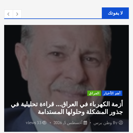
لا يفوتك
أهم الأخبار
ثقافة وفنون
اختتام ورشة السينوغرافيا في مدينة كلباء
الاماراتية
By
وطن برس
أغسطس 3, 2026
46 views