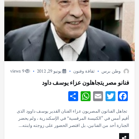
وطن برس
ثقافة وفنون
يونيو 29, 2012
9 views
فنانو مصر يتجاهلون عزاء يوسف داود
S
W
E
T
F
h
h
m
w
ac
تجاهل الفنانون المصريون عزاء الفنان القدير يوسف داوود الذى
ar
at
ai
it
e
أقيم أمس في “الكنيسة المرقسية” في الإسكندرية ، ولم يحضر
e
s
l
te
b
الجنازة أحد من الفنانين، بل اقتصر الحضور على زوجته وابنته…
A
r
o