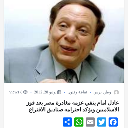
وطن برس
ثقافة وفنون
يونيو 28, 2012
6 views
أهم الأخبار
ثقافة وفنون
اختتام ورشة السينوغرافيا في مدينة كلباء الاماراتية
عادل امام ينفي عزمه مغادرة مصر بعد فوز
أغسطس 3, 2026
الاسلاميين ويؤكد احترامه صناديق الاقتراع
S
W
E
T
F
أهم الأخبار
جاليات
غير مصنف