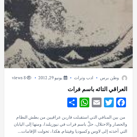
وطن برس
ادب وتراث
يونيو 29, 2012
8 views
العراقي التائه باسم فرات
S
W
E
T
F
h
h
m
w
ac
من بين المنافي التي استقبلت فارين عراقيين من بطش النظام
ar
at
ai
it
e
والحصار والاحتلال، حلَّ باسم فرات في نيوزيلندا، ومنها إلى اليابان
e
s
l
te
b
التي أخذته إلى لاوس وكمبوديا وفيتنام. هكذا، تحولت الإقامات…