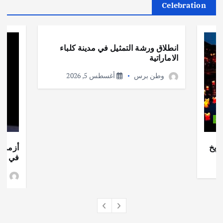
Celebration
أهم الأخبار
ثقافة وفنون
انطلاق ورشة التمثيل في مدينة كلباء
الاماراتية
وطن برس
أغسطس 5, 2026
ات
ريخ
أزمة ا
في جذو
وط