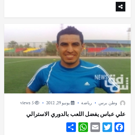
A
r
o
p
o
p
k
وطن برس
رياضة
يونيو 29, 2012
5 views
علي عباس يفضل اللعب بالدوري الاسترالي
S
W
E
T
F