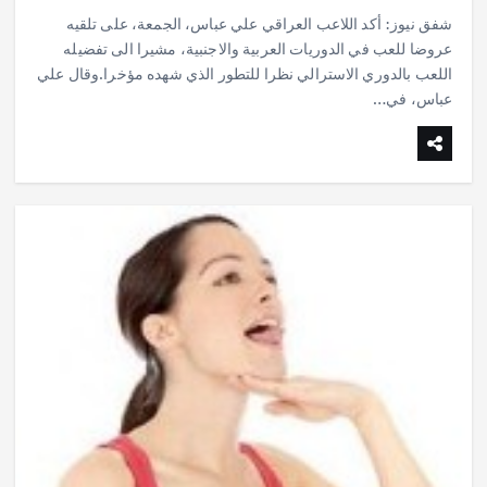
h
h
m
w
ac
شفق نيوز: أكد اللاعب العراقي علي عباس، الجمعة، على تلقيه
ar
at
ai
it
e
عروضا للعب في الدوريات العربية والاجنبية، مشيرا الى تفضيله
e
s
l
te
b
اللعب بالدوري الاسترالي نظرا للتطور الذي شهده مؤخرا.وقال علي
o
عباس، في…
r
A
p
o
p
k