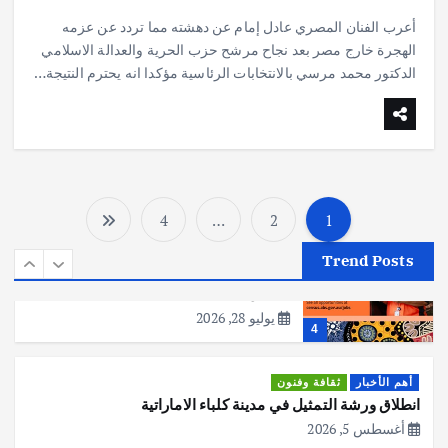
h
h
m
w
ac
قصة نجاح العراقي عمر الشمري الذي
أعرب الفنان المصري عادل إمام عن دهشته مما تردد عن عزمه
ar
at
ai
it
e
اصبح بطلاً لأستراليا بلعبة كمال الاجسام
الهجرة خارج مصر بعد نجاح مرشح حزب الحرية والعدالة الاسلامي
يوليو 30, 2026
e
s
l
te
b
الدكتور محمد مرسي بالانتخابات الرئاسية مؤكدا انه يحترم النتيجة…
2
A
r
o
أهم الأخبار
تحقيقات
p
o
هوي آن… مدينة الفوانيس وسحر التاريخ
p
k
يوليو 30, 2026
3
4
…
2
1
ت
أهم الأخبار
استراليا
مكتب الإحصاءات الأسترالي (ABS) يجري
Trend Posts
ع
عملية التعداد السكاني في11 من الشهر
المقبل
يوليو 28, 2026
د
4
د
أهم الأخبار
ثقافة وفنون
انطلاق ورشة التمثيل في مدينة كلباء الاماراتية
ص
أغسطس 5, 2026