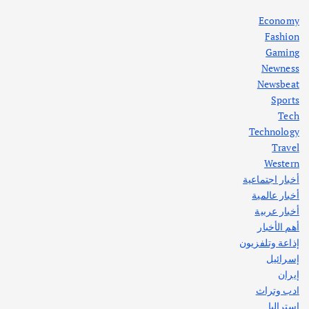
أغسطس 5, 2026
Economy
Fashion
Gaming
Newness
1
Newsbeat
Sports
أهم الأخبار
ثقافة وفنون
Tech
اختتام ورشة السينوغرافيا في مدينة كلباء الاماراتية
Technology
أغسطس 3, 2026
Travel
Western
أخبار اجتماعية
أهم الأخبار
جاليات
غير مصنف
أخبار عالمية
قصة نجاح العراقي عمر الشمري الذي
اصبح بطلاً لأستراليا بلعبة كمال الاجسام
أخبار عربية
يوليو 30, 2026
أهم الأخبار
2
إذاعة وتلفزيون
إسرائيل
إيران
ادب وتراث
استراليا