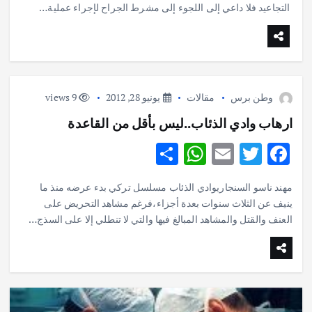
e
s
l
te
b
التجاعيد فلا داعي إلى اللجوء إلى مشرط الجراح لإجراء عملية…
A
r
o
p
o
p
k
وطن برس
مقالات
يونيو 28, 2012
9 views
ارهاب وادي الذئاب..ليس بأقل من القاعدة
S
W
E
T
F
h
h
m
w
ac
مهند ناسو السنجاريوادي الذئاب مسلسل تركي بدء عرضه منذ ما
ar
at
ai
it
e
ينيف عن الثلاث سنوات بعدة أجزاء،فرغم مشاهد التحريض على
e
s
l
te
b
العنف والقتل والمشاهد المبالغ فيها والتي لا تنطلي إلا على السذج…
A
r
o
p
o
p
k