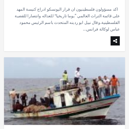
h
h
m
w
ac
اكد مسؤولون فلسطينيون ان قرار اليونسكو ادراج كنيسة المهد
ar
at
ai
it
e
على قائمة التراث العالمي “يوما تاريخيا” للعداله وانتصارا للقضية
e
s
l
te
b
الفلسطينية.وقال نبيل ابو ردينه المتحدث باسم الرئيس محمود
o
r
عباس لوكالة فرانس…
A
p
o
p
k