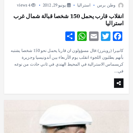
وطن برس
استراليا
يونيو 29, 2012
4 views
انقلاب قارب يحمل 150 شخصا قبالة شمال غرب
استراليا
S
W
E
T
F
h
h
m
w
ac
كانبيرا (رويترز):قال مسؤولون ان قاربا يحمل نحو 150 شخصا يشتبه
ar
at
ai
it
e
بأنهم يطلبون اللجوء انقلب يوم الأربعاء بين أندونيسيا وجزيرة
e
s
l
te
b
كريسماس الاسترالية في المحيط الهندي في ثاني حادث من نوعه
في…
o
r
A
p
o
p
k