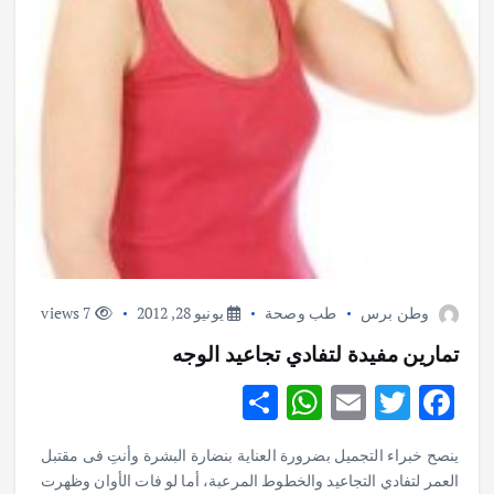
وطن برس
طب وصحة
يونيو 28, 2012
7 views
تمارين مفيدة لتفادي تجاعيد الوجه
S
W
E
T
F
h
h
m
w
ac
ينصح خبراء التجميل بضرورة العناية بنضارة البشرة وأنتِ فى مقتبل
ar
at
ai
it
e
العمر لتفادي التجاعيد والخطوط المرعبة، أما لو فات الأوان وظهرت