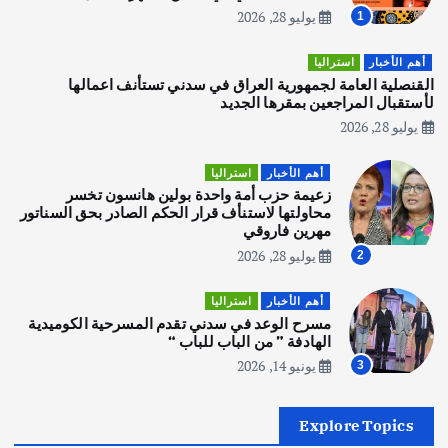
ل
يوليو 28, 2026
1
أهم الأخبار
تحقيقات
هوي آن… مدينة الفوانيس وسحر التاريخ
أهم الأخبار
استراليا
ا
يوليو 30, 2026
القنصلية العامة لجمهورية العراق في سدني تستأنف اعمالها
3
لأستقبال المراجعين بمقرها الجديد
ت
يوليو 28, 2026
أهم الأخبار
استراليا
مكتب الإحصاءات الأسترالي (ABS) يجري
أهم الأخبار
استراليا
عملية التعداد السكاني في11 من الشهر
زعيمة حزب أمة واحدة بولين هانسون تخسر
المقبل
محاولتها لاستنأف قرار الحكم الصادر بحق السناتور
يوليو 28, 2026
مهرين فاروقي
4
يوليو 28, 2026
2
أهم الأخبار
ثقافة وفنون
أهم الأخبار
استراليا
انطلاق ورشة التمثيل في مدينة كلباء الاماراتية
مسرح الوعد في سدني تقدم المسرحية الكوميدية
أغسطس 5, 2026
الهادفة ” من الباب للباب “
يونيو 14, 2026
3
أهم الأخبار
العراق
أزمة الكهرباء في العراق… قراءة تحليلية
Explore Topics
في جذور المشكلة وحلولها المستدامة