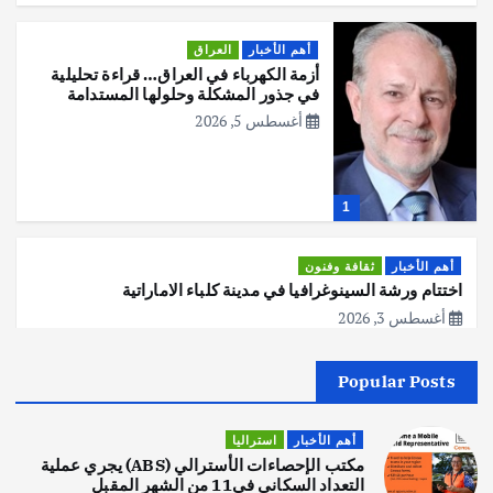
ف
أهم الأخبار
العراق
أزمة الكهرباء في العراق… قراءة تحليلية
ح
في جذور المشكلة وحلولها المستدامة
أغسطس 5, 2026
ا
ت
1
ا
أهم الأخبار
ثقافة وفنون
اختتام ورشة السينوغرافيا في مدينة كلباء الاماراتية
ل
أغسطس 3, 2026
م
Popular Posts
أهم الأخبار
جاليات
غير مصنف
ق
قصة نجاح العراقي عمر الشمري الذي
اصبح بطلاً لأستراليا بلعبة كمال الاجسام
أهم الأخبار
استراليا
ا
يوليو 30, 2026
مكتب الإحصاءات الأسترالي (ABS) يجري عملية
2
التعداد السكاني في11 من الشهر المقبل