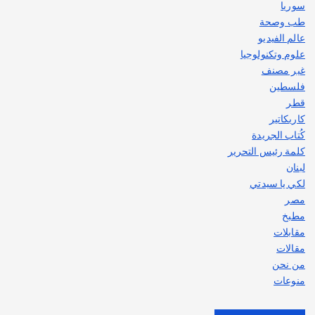
سوريا
طب وصحة
عالم الفيديو
علوم وتكنولوجيا
غير مصنف
فلسطين
قطر
كاريكاتير
كُتاب الجريدة
كلمة رئيس التحرير
لبنان
لكي يا سيدتي
مصر
مطبخ
مقابلات
مقالات
من نحن
منوعات