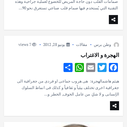
صمامات القلب دون حاجة المريض للخضوع لعملية جراحية وهذه
e
s
l
te
b
التقنية التي يُستخدم فيها صمام قلب صناعي تستغرق نحو 90…
A
r
o
p
o
p
k
وطن برس
مقالات
يونيو 28, 2012
7 views
الهجرة و الاغتراب
S
W
E
T
F
h
h
m
w
ac
هيثم هاشمالهجرة: هى هروب جماعى او فردى من جغرافية الى
ar
at
ai
it
e
جغرافية اخرى تختلف بيئياً و ثقافياً و كذلك فى انماط السلوك
e
s
l
te
b
الإنسانى و لا شكٍ من عامل الخوف, الخطر و…
A
r
o
p
o
p
k