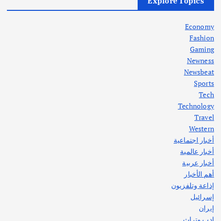
أزمة الكهرباء في العراق… قراءة تحليلية
Explore Topics
في جذور المشكلة وحلولها المستدامة
أغسطس 5, 2026
Economy
Fashion
Gaming
Newness
1
Newsbeat
Sports
أهم الأخبار
ثقافة وفنون
Tech
اختتام ورشة السينوغرافيا في مدينة كلباء الاماراتية
Technology
أغسطس 3, 2026
Travel
Western
أخبار اجتماعية
أهم الأخبار
جاليات
غير مصنف
أخبار عالمية
قصة نجاح العراقي عمر الشمري الذي
اصبح بطلاً لأستراليا بلعبة كمال الاجسام
أخبار عربية
يوليو 30, 2026
أهم الأخبار
2
إذاعة وتلفزيون
إسرائيل
إيران
ادب وتراث