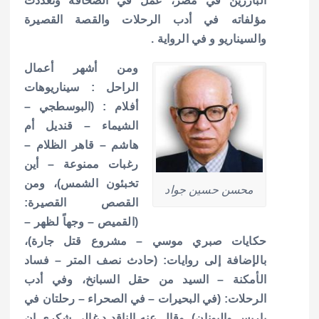
البارزين في مصر، عمل في الصحافة وتعددت
مؤلفاته في أدب الرحلات والقصة القصيرة
والسيناريو و في الرواية .
ومن أشهر أعمال
الراحل : سيناريوهات
أفلام : (البوسطجي –
الشيماء – قنديل أم
هاشم – قاهر الظلام –
رغبات ممنوعة – أين
تخبئون الشمس)، ومن
محسن حسين جواد
القصص القصيرة:
(القميص – وجهاً لظهر –
حكايات صبري موسي – مشروع قتل جارة)،
بالإضافة إلى روايات: (حادث نصف المتر – فساد
الأمكنة – السيد من حقل السبانخ، وفي أدب
الرحلات: (في البحيرات – في الصحراء – رحلتان في
باريس واليونان).
وقال عنه الناقد د.غالي شكري إن