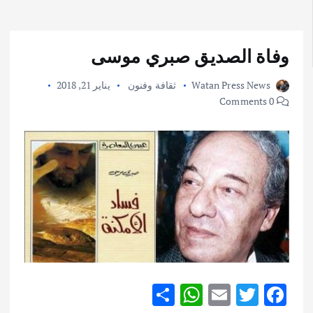
وفاة الصديق صبري موسى
Watan Press News
ثقافة وفنون
يناير 21, 2018
0 Comments
S
W
E
T
F