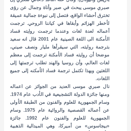
صبري موسى يبحث في صبر وأناة وجمال عن رؤى
تخترق أحشاء الواقع، فتصل إلى نبوءة جمالية عميقة
لأخطر الهزائم وأبقاها في كياننا الروحي.
ترجمت
أعماله لعدة لغات وعندما ترجمت روايته فساد
الأمكنة الى اللغة الصينية عام 2001 قال انه سعيد
بترجمة روايته، التي سيقرأها مليار ونصف صيني،
موضحا أن روايته فساد الأمكنة ترجمت إلى معظم
لغات العالم، وأن روسيا والهند تطلب ترجمتها إلى
اللغتين وبهذا تكتمل ترجمة فساد الأمكنه إلى جميع
اللغات.
نال صبري موسى العديد من الجوائز عن اعماله
ومنها جائزة الدولة التشجيعية في الأدب عام 1974.
وسام الجمهورية للعلوم والفنون من الطبقة الأولى
عن أعماله القصصية والروائية عام 1975. وسام
الجمهورية للعلوم والفنون عام 1992. جائزة
«بيجاسوس» من أميركا، وهي الميدالية الذهبية