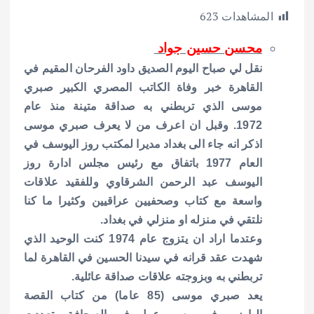
h
h
m
w
ac
المشاهدات
623
ar
at
ai
it
e
e
s
l
te
b
محسن حسين جواد
A
r
o
نقل لي صباح اليوم الصديق داود الفرحان المقيم في
p
o
القاهرة خبر وفاة الكاتب المصري الكبير صبري
موسى الذي تربطني به صداقة متينة منذ عام
p
k
1972.
وقبل ان اعرف من لا يعرف صبري موسى
اذكر انه جاء الى بغداد مديرا لمكتب روز اليوسف في
العام 1977 باتفاق مع رئيس مجلس ادارة روز
اليوسف عبد الرحمن الشرقاوي وللفقيد علاقات
واسعة مع كتاب وصحفيين عراقيين وكثيرا ما كنا
نلتقي في منزله او منزلي في بغداد.
وعتدما اراد ان يتزوج عام 1974 كنت الوحيد الذي
شهدت عقد قرانه في سيدنا الحسين في القاهرة لما
تربطني به وبزوجته علاقات صداقة عائلية.
يعد صبري موسى (85 عاما) من كتاب القصة