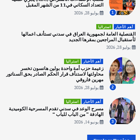
2
التعداد السكاني في11 من الشهر المقبل
يوليو 28, 2026
1
أهم الأخبار
تحقيقات
هوي آن… مدينة الفوانيس وسحر التاريخ
أهم الأخبار
استراليا
يوليو 30, 2026
القنصلية العامة لجمهورية العراق في سدني تستأنف اعمالها
3
لأستقبال المراجعين بمقرها الجديد
يوليو 28, 2026
أهم الأخبار
استراليا
مكتب الإحصاءات الأسترالي (ABS) يجري
أهم الأخبار
استراليا
عملية التعداد السكاني في11 من الشهر
زعيمة حزب أمة واحدة بولين هانسون تخسر
المقبل
محاولتها لاستنأف قرار الحكم الصادر بحق السناتور
يوليو 28, 2026
مهرين فاروقي
4
يوليو 28, 2026
2
أهم الأخبار
ثقافة وفنون
أهم الأخبار
استراليا
انطلاق ورشة التمثيل في مدينة كلباء الاماراتية
مسرح الوعد في سدني تقدم المسرحية الكوميدية
أغسطس 5, 2026
الهادفة ” من الباب للباب “
يونيو 14, 2026
3
أهم الأخبار
العراق