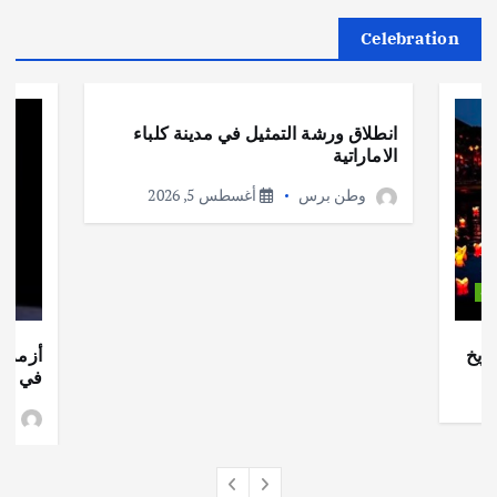
Celebration
أهم الأخبار
ثقافة وفنون
انطلاق ورشة التمثيل في مدينة كلباء
الاماراتية
وطن برس
أغسطس 5, 2026
ات
ريخ
أزمة ا
في جذو
وط