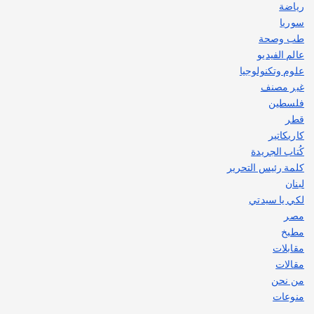
رياضة
سوريا
طب وصحة
عالم الفيديو
علوم وتكنولوجيا
غير مصنف
فلسطين
قطر
كاريكاتير
كُتاب الجريدة
كلمة رئيس التحرير
لبنان
لكي يا سيدتي
مصر
مطبخ
مقابلات
مقالات
من نحن
منوعات