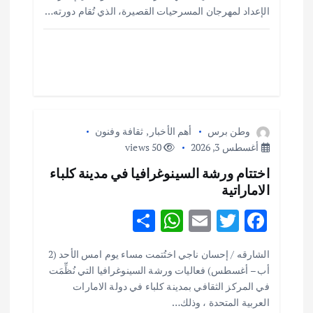
ت
o
r
A
الإعداد لمهرجان المسرحيات القصيرة، الذي تُقام دورته…
p
o
p
k
وطن برس
أهم الأخبار
,
ثقافة وفنون
أغسطس 3, 2026
50 views
اختتام ورشة السينوغرافيا في مدينة كلباء
الاماراتية
S
W
E
T
F
h
h
m
w
ac
أهم الأخبار
ثقافة وفنون
الشارقه / إحسان ناجي اختُتمت مساء يوم امس الأحد (2
ar
at
ai
it
e
اختتام ورشة السينوغرافيا في مدينة كلباء الاماراتية
أب – أغسطس) فعاليات ورشة السينوغرافيا التي نُظِّمَت
e
s
l
te
b
أغسطس 3, 2026
في المركز الثقافي بمدينة كلباء في دولة الامارات
o
r
العربية المتحدة ، وذلك…
A