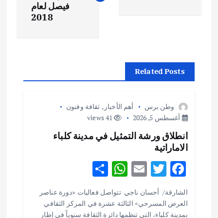
فّ
فيصل لعام
2018
ح
ا
Related Posts
ل
م
وطن برس
أهم الأخبار
,
ثقافة وفنون
أغسطس 5, 2026
41 views
ق
انطلاق ورشة التمثيل في مدينة كلباء
الاماراتية
ا
S
W
E
T
F
ل
h
h
m
w
ac
الشارقة/ أحسان ناجي تتواصل فعاليات «دورة عناصر
ar
at
ai
it
e
ا
العرض المسرحي» الثالثة عشرة في المركز الثقافي
e
s
l
te
b
بمدينة كلباء، التي تنظمها دائرة الثقافة سنوياً في إطار