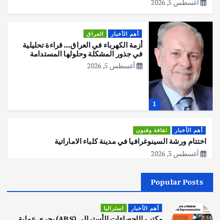
أغسطس 5, 2026
أهم الأخبار
العراق
أزمة الكهرباء في العراق… قراءة تحليلية
في جذور المشكلة وحلولها المستدامة
أغسطس 5, 2026
1
أهم الأخبار
ثقافة وفنون
اختتام ورشة السينوغرافيا في مدينة كلباء الاماراتية
أغسطس 3, 2026
Popular Posts
أهم الأخبار
جاليات
غير مصنف
قصة نجاح العراقي عمر الشمري الذي
اصبح بطلاً لأستراليا بلعبة كمال الاجسام
أهم الأخبار
استراليا
يوليو 30, 2026
مكتب الإحصاءات الأسترالي (ABS) يجري عملية