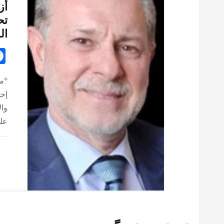
أز
تح
ال
*مح
إحد
وال
على