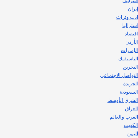
سرائيل
يوليو 30, 2026
2
يران
دب وتراث
ستراليا
قتصاد
لأردن
لإمارات
لباسيفيك
لبحرين
لتواصل الاجتماعي
لجريدة
لسعودية
لشرق الأوسط
لعراق
لعرب والعالم
لكويت
ليمن