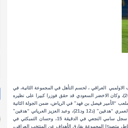
 الاولمبي العراقي ، لحسم التأهل في المجموعة الثانية، في
التصفيات المؤهلة لكأس آسيا تحت 23 عامًا (الصين 2018)، وكان الاخضر السعودي قد حقق فوزرا كبيرا على نظيره
 على ملعب “الأمير فيصل بن فهد” في الرياض، ضمن الجولة الثانية
وسجل أهداف المباراة كل من: عبد الإله العمري “هدفين” (د12 ود21)، وعبد العزيز العرياني “هدفين”
(د18 ود48)، وفهد الرشيدي “هدفين” (د72 ود81)، فيما سجل سامي النجعي في الدقيقة 15، وحسان التمبكتي في
 النتيجة رفع “الأخضر” رصيده إلى 6 نقاط، متصدرًا المجموعة بفارق الأهداف عن المنتخب العراقي،