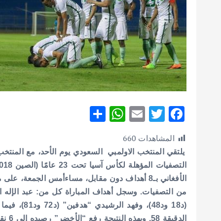
S
W
E
T
F
h
h
m
w
ac
المشاهدات
660
ar
at
ai
it
e
يلتقي المنتخب الاولمبي السعودي يوم الأحد، مع المنتخب
e
s
l
te
b
A
r
o
الأفغاني بـ8 أهداف دون مقابل، مساءأمس الجمعة،
p
o
من التصفيات.
p
k
الدقيقة 58.
وبهذه