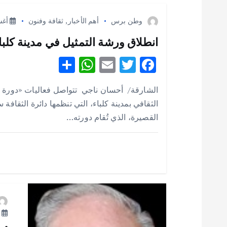
ا
وطن برس
أهم الأخبار
,
ثقافة وفنون
أغسطس
ل
انطلاق ورشة التمثيل في مدينة كلباء 
S
W
E
T
F
م
h
h
m
w
ac
الشارقة/ أحسان ناجي تتواصل فعاليات «دورة 
ق
e
it
ai
at
ar
الثقافي بمدينة كلباء، التي تنظمها دائرة الثقافة
e
s
l
te
b
القصيرة، الذي تُقام دورته…
ا
A
r
o
p
o
ل
p
k
ا
ت
أ