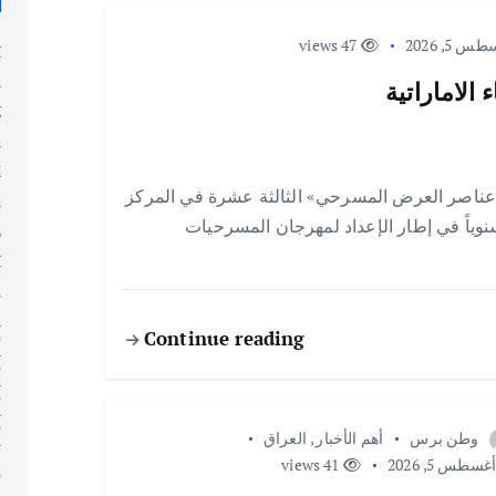
 5, 2026
47 views
y
n
الاماراتية
g
s
t
عناصر العرض المسرحي» الثالثة عشرة في المركز
s
 سنوياً في إطار الإعداد لمهرجان المسرحيات
h
y
l
n
Continue reading
أ
أ
أ
أ
وطن برس
أهم الأخبار
,
العراق
غسطس 5, 2026
41 views
إ