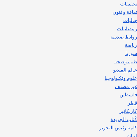
حقيقات
قافة وفنون
اليات
مضانيات
وابط صديقة
ياضة
وريا
ب وصحة
الم الفيديو
لوم وتكنولوجيا
ير مصنف
لسطين
طر
اريكاتير
ُتاب الجريدة
لمة رئيس التحرير
بنان