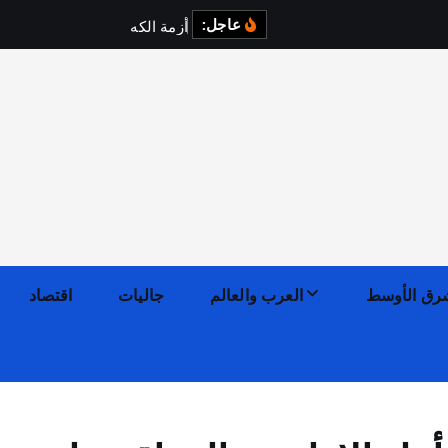
عاجل:
أ
ز
م
ة
ا
ل
ك
ه
ر
ب
ا
ء
ف
رق الأوسط
العرب والعالم
جاليات
اقتصاد