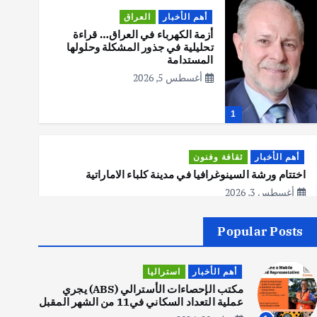
أهم الأخبار
العراق
أزمة الكهرباء في العراق… قراءة
تحليلية في جذور المشكلة وحلولها
المستدامة
أغسطس 5, 2026
1
أهم الأخبار
ثقافة وفنون
اختتام ورشة السينوغرافيا في مدينة كلباء الاماراتية
أغسطس 3, 2026
Popular Posts
أهم الأخبار
جاليات
غير مصنف
قصة نجاح العراقي عمر الشمري الذي
أهم الأخبار
استراليا
اصبح بطلاً لأستراليا بلعبة كمال
الاجسام
مكتب الإحصاءات الأسترالي (ABS) يجري
عملية التعداد السكاني في11 من الشهر المقبل
يوليو 30, 2026
2