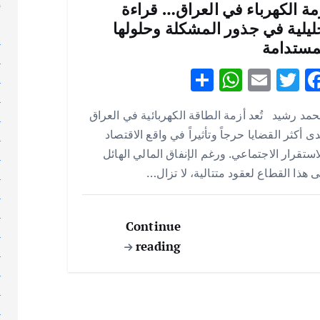
إ
مة الكهرباء في العراق… قراءة
إ
ليلية في جذور المشكلة وحلولها
ا
مستدامة
ا
S
W
E
T
F
ا
h
h
m
w
ac
ا
مد رشيد تُعد أزمة الطاقة الكهربائية في العراق
ا
ar
at
ai
it
e
ى أكثر القضايا حرجاً وتأثيراً في واقع الاقتصاد
ا
e
s
l
te
b
استقرار الاجتماعي. ورغم الإنفاق المالي الهائل
ا
A
r
o
 هذا القطاع لعقود متتالية، لا تزال…
ا
p
o
ا
p
k
ا
Continue
ا
reading
ا
ا
ا
ا