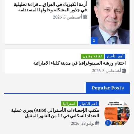
أزمة الكهرباء في العراق… قراءة تحليلية
في جذور المشكلة وحلولها المستدامة
أغسطس 5, 2026
1
أهم الأخبار
ثقافة وفنون
اختتام ورشة السينوغرافيا في مدينة كلباء الاماراتية
أغسطس 3, 2026
Popular Posts
أهم الأخبار
جاليات
غير مصنف
قصة نجاح العراقي عمر الشمري الذي
اصبح بطلاً لأستراليا بلعبة كمال الاجسام
أهم الأخبار
استراليا
يوليو 30, 2026
مكتب الإحصاءات الأسترالي (ABS) يجري عملية
2
التعداد السكاني في11 من الشهر المقبل
يوليو 28, 2026
1
أهم الأخبار
تحقيقات