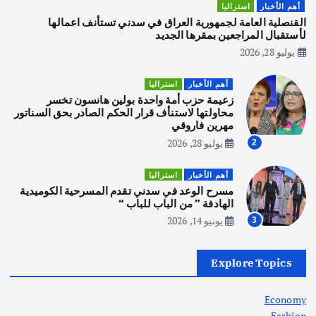
هوي آن… مدينة الفوانيس وسحر التاريخ
أهم الأخبار
استراليا
يوليو 30, 2026
القنصلية العامة لجمهورية العراق في سدني تستأنف اعمالها
3
لأستقبال المراجعين بمقرها الجديد
يوليو 28, 2026
أهم الأخبار
استراليا
مكتب الإحصاءات الأسترالي (ABS) يجري
أهم الأخبار
استراليا
عملية التعداد السكاني في11 من الشهر
زعيمة حزب أمة واحدة بولين هانسون تخسر
المقبل
محاولتها لاستنأف قرار الحكم الصادر بحق السناتور
يوليو 28, 2026
مهرين فاروقي
4
يوليو 28, 2026
2
أهم الأخبار
ثقافة وفنون
أهم الأخبار
استراليا
انطلاق ورشة التمثيل في مدينة كلباء الاماراتية
مسرح الوعد في سدني تقدم المسرحية الكوميدية
أغسطس 5, 2026
الهادفة ” من الباب للباب “
يونيو 14, 2026
3
أهم الأخبار
العراق
أزمة الكهرباء في العراق… قراءة تحليلية
Explore Topics
في جذور المشكلة وحلولها المستدامة
أغسطس 5, 2026
Economy
Fashion