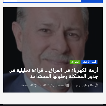
أهم الأخبار
ثقافة وفنون
اختتام ورشة السينوغرافيا في مدينة كلباء
الاماراتية
By
وطن برس
أغسطس 3, 2026
61 views