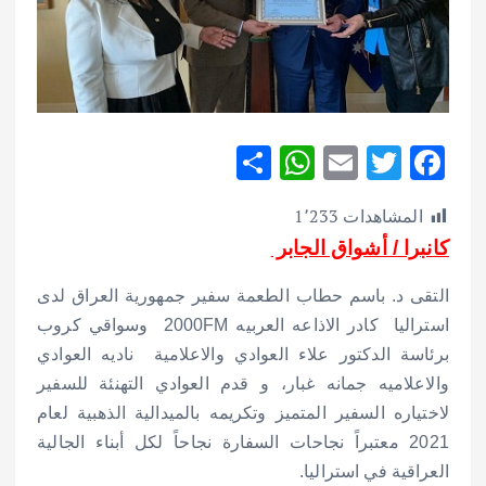
S
W
E
T
F
h
h
m
w
ac
المشاهدات
1٬233
ar
at
ai
it
e
كانبرا / أشواق الجابر
e
s
l
te
b
A
r
o
التقى د. باسم حطاب الطعمة سفير جمهورية العراق لدى
p
o
استراليا كادر الاذاعه العربيه 2000FM وسواقي كروب
برئاسة الدكتور علاء العوادي والاعلامية ناديه العوادي
p
k
والاعلاميه جمانه غبار، و قدم العوادي التهنئة للسفير
لاختياره السفير المتميز وتكريمه بالميدالية الذهبية لعام
2021 معتبراً نجاحات السفارة نجاحاً لكل أبناء الجالية
العراقية في استراليا.