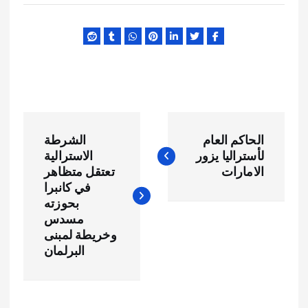
ت
الحاكم العام
الشرطة
ص
لأستراليا يزور
الاسترالية
الامارات
تعتقل متظاهر
فّ
في كانبرا
بحوزته
ح
مسدس
وخريطة لمبنى
البرلمان
ا
ل