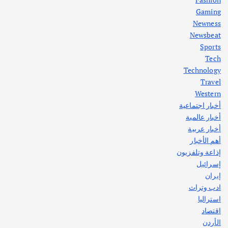
Gaming
Newness
1
Newsbeat
Sports
أهم الأخبار
ثقافة وفنون
Tech
اختتام ورشة السينوغرافيا في مدينة كلباء الاماراتية
Technology
أغسطس 3, 2026
Travel
Western
أخبار اجتماعية
أهم الأخبار
جاليات
غير مصنف
أخبار عالمية
قصة نجاح العراقي عمر الشمري الذي
اصبح بطلاً لأستراليا بلعبة كمال الاجسام
أخبار عربية
يوليو 30, 2026
أهم الأخبار
2
إذاعة وتلفزيون
إسرائيل
إيران
ادب وتراث
استراليا
اقتصاد
الأردن