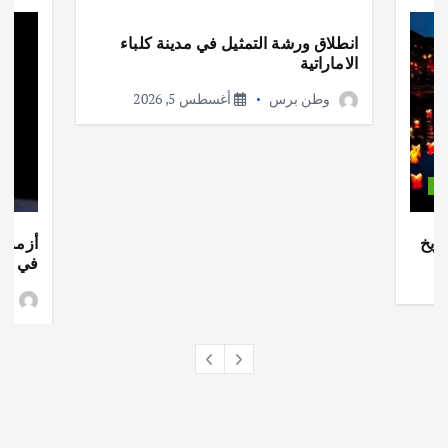
انطلاق ورشة التمثيل في مدينة كلباء
الاماراتية
وطن برس
أغسطس 5, 2026
ات
ريخ
أزمة ا
في جذو
وط