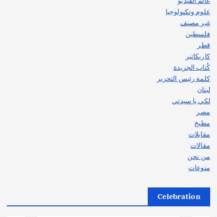
عالم الفيديو
علوم وتكنولوجيا
غير مصنف
فلسطين
قطر
كاريكاتير
كُتاب الجريدة
كلمة رئيس التحرير
لبنان
لكي يا سيدتي
مصر
مطبخ
مقابلات
مقالات
من نحن
منوعات
Celebration
أهم الأخبار
ثقافة وفنون