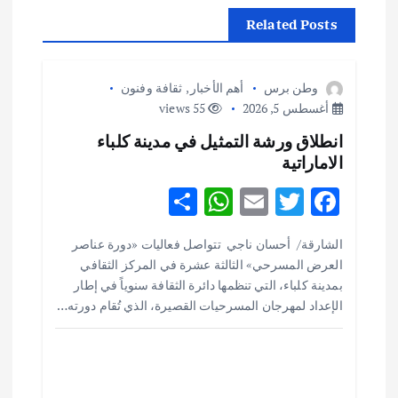
م
Related Posts
ق
وطن برس
أهم الأخبار
,
ثقافة وفنون
ا
أغسطس 5, 2026
55 views
انطلاق ورشة التمثيل في مدينة كلباء
ل
الاماراتية
ا
S
W
E
T
F
h
h
m
w
ac
ت
الشارقة/ أحسان ناجي تتواصل فعاليات «دورة عناصر
ar
at
ai
it
e
العرض المسرحي» الثالثة عشرة في المركز الثقافي
e
s
l
te
b
بمدينة كلباء، التي تنظمها دائرة الثقافة سنوياً في إطار
o
r
A
الإعداد لمهرجان المسرحيات القصيرة، الذي تُقام دورته…
p
o
p
k