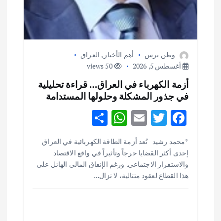
وطن برس
أهم الأخبار
,
العراق
أغسطس 5, 2026
50 views
أزمة الكهرباء في العراق… قراءة تحليلية
في جذور المشكلة وحلولها المستدامة
S
W
E
T
F
h
h
m
w
ac
أهم الأخبار
ثقافة وفنون
*محمد رشيد تُعد أزمة الطاقة الكهربائية في العراق
ar
at
ai
it
e
اختتام ورشة السينوغرافيا في مدينة كلباء الاماراتية
إحدى أكثر القضايا حرجاً وتأثيراً في واقع الاقتصاد
e
s
l
te
b
أغسطس 3, 2026
والاستقرار الاجتماعي. ورغم الإنفاق المالي الهائل على
o
r
A
هذا القطاع لعقود متتالية، لا تزال…
p
o
أهم الأخبار
جاليات
غير مصنف
قصة نجاح العراقي عمر الشمري الذي
p
k
اصبح بطلاً لأستراليا بلعبة كمال الاجسام