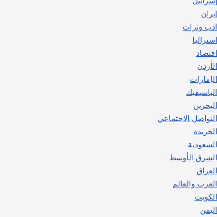
سرائيل
يوليو 30, 2026
2
يران
دب وتراث
ستراليا
قتصاد
لأردن
لإمارات
لباسيفيك
لبحرين
لتواصل الاجتماعي
لجريدة
لسعودية
لشرق الأوسط
لعراق
لعرب والعالم
لكويت
ليمن