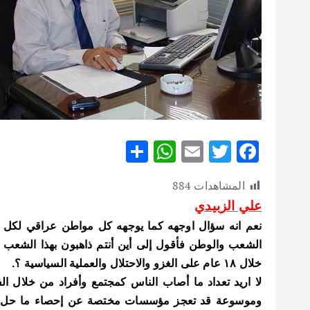
S
W
E
T
F
h
h
m
w
ac
المشاهدات
884
ar
at
ai
it
e
علي الزبيدي
e
s
l
te
b
نعم انه سؤال اوجهه كما يوجهه كل مواطن عراقي لكل ا
A
r
o
الشعب والوطن فأقول إلى أين أنتم ذاهبون بهذا الشعب و
p
o
خلال ١٨ عام على الغزو والاحتلال والعملية السياسية ؟.
p
k
لا اريد تعداد ما أصاب الناس كمجتمع وأفراد من خلال 
وموسوعة قد تعجز مؤسسات مختصة عن إحصاء ما حل بالن