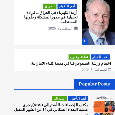
أهم الأخبار
العراق
أزمة الكهرباء في العراق… قراءة
تحليلية في جذور المشكلة وحلولها
المستدامة
أغسطس 5, 2026
1
أهم الأخبار
ثقافة وفنون
اختتام ورشة السينوغرافيا في مدينة كلباء الاماراتية
أغسطس 3, 2026
Popular Posts
أهم الأخبار
جاليات
غير مصنف
قصة نجاح العراقي عمر الشمري الذي
أهم الأخبار
استراليا
اصبح بطلاً لأستراليا بلعبة كمال
الاجسام
مكتب الإحصاءات الأسترالي (ABS) يجري
عملية التعداد السكاني في11 من الشهر المقبل
يوليو 30, 2026
2