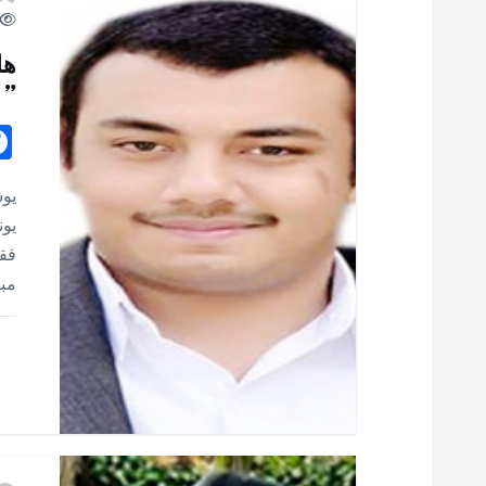
ا
ل
هل
” 
م
ق
يو
يون
ا
فقد
مبا
ل
ا
ت