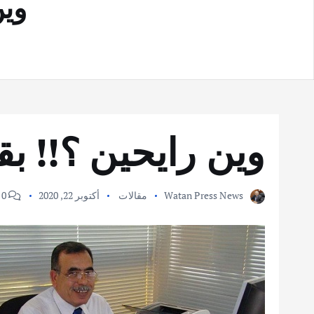
وين
وين رايحين ؟!! بق
Watan Press News
مقالات
أكتوبر 22, 2020
0 Comments