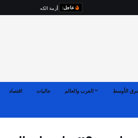
عاجل:
أ
ز
م
ة
ا
ل
ك
ه
ر
ب
ا
ء
ف
ي
رق الأوسط
العرب والعالم
جاليات
اقتصاد