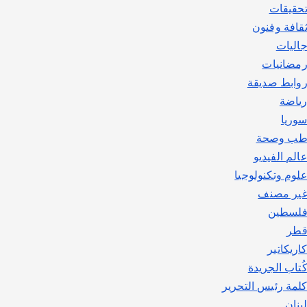
حقيقات
قافة وفنون
اليات
مضانيات
وابط صديقة
ياضة
وريا
ب وصحة
الم الفيديو
لوم وتكنولوجيا
ير مصنف
لسطين
طر
اريكاتير
ُتاب الجريدة
لمة رئيس التحرير
بنان