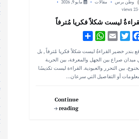
وطن برس
مقالات
مايو 9, 2026
ت
23 views
ث
ج
قراءةُ ليست شكلاً فكريا مُترفاً
ر
S
W
E
T
F
ر
h
h
m
w
ac
ر
ع بندر خضير القراءةُ ليست شكلاً فكريا مُترفاً , بل
ar
at
ai
it
e
س
ميدان صراع بين الجهل والمعرفة، بين الحرية
ط
e
s
l
te
b
خنوع، بين التحرر والعبودية. القراءة ليست تكديسًا
ع
A
r
o
علومات أو التفاصيل التي سرعان…
ع
p
o
غ
p
k
ف
Continue
ق
reading
ك
ك
ك
ل