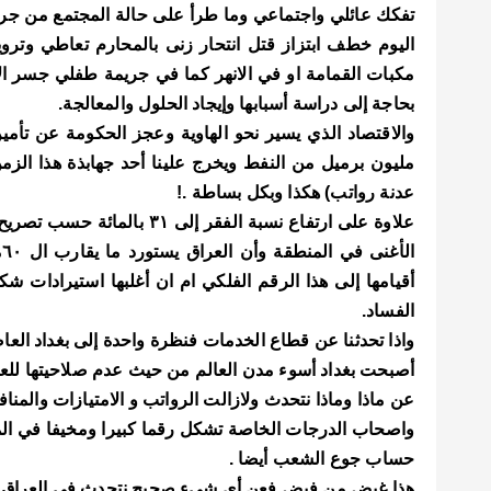
اليوم خطف ابتزاز قتل انتحار زنى بالمحارم تعاطي وترو
مكبات القمامة او في الانهر كما في جريمة طفلي جسر الائم
بحاجة إلى دراسة أسبابها وإيجاد الحلول والمعالجة.
مليون برميل من النفط ويخرج علينا أحد جهابذة هذا الزمن
عدنة رواتب) هكذا وبكل بساطة .!
علاوة على ارتفاع نسبة الفقر
ا
أقيامها إلى هذا الرقم الفلكي ام ان أغلبها استيرادات شك
الفساد.
واذا تحدثنا عن قطاع الخدمات فنظرة واحدة إلى بغداد ال
أصبحت بغداد أسوء مدن العالم من حيث عدم صلاحيتها لل
عن ماذا وماذا نتحدث ولازالت الرواتب و الامتيازات والم
واصحاب الدرجات الخاصة تشكل رقما كبيرا ومخيفا في الميز
حساب جوع الشعب أيضا .
هذا غيض من فيض فعن أي شيء صحيح نتحدث في العراق 