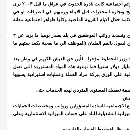
تفكك عائلي واجتماعي وما طرأ على حالة المجتمع من جرائم اجتماعية كانت نادرة الحدوث في عراق ما قبل ٢٠٠٣ نرى
يج وتجارة المخدرات قتل الابناء ورميهم في الطرقات او في
ة خلال الايام القريبة الماضية وكلها ظواهر اجتماعية مدانة
ا
ل
والاقتصاد الذي يسير نحو الهاوية وعجز الحكومة عن تأمين وتسديد رواتب الموظفين في بلد يصدر يوميا ما يزيد عن ٣
 ليقول بالفم المليان (الموظف الي ما يعجبة يكعد ببيتهم ما
 إلى ٣١ بالمائة حسب تصريح وزير التخطيط مؤخرا . فأين حق العيش الكريم في وطن يعد
لأغنى في المنطقة وأن العراق يستورد ما يقارب ال ٦٠مليار دولار سنويا فما نوعية هذه المواد المستوردة التي تصل
لية على الورق ببركة مزاد العملة وعمليات استيرادية يشوبها
عاصمة تعطيك المستوى المتردي لهذه الخدمات حتى
عيش
نافع الاجتماعية للسادة المسؤولين ورواتب ومخصصات الحمايات
انية التشغيلية للبلد على حساب الميزانية الاستثمارية وعلى
في ظل اخطبوط الفساد والفاسدين