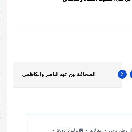
y
n
g
s
t
s
h
y
الصحافة بين عبد الناصر والكاظمي
l
n
أ
أ
أ
أ
إ
وطن برس
مقالات
يوليو 3, 2026