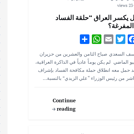
إ
23 views
إ
 يكسر العراق “حلقة الفساد
ا
المفرغة؟
ا
ا
S
W
E
T
F
ا
h
h
m
w
ac
ا
سف السعدي صباح الثامن والعشرين من حزيران
ar
at
ai
it
e
ا
يو الماضي لم يكن يوماً عادياً في الذاكرة العراقية،
e
s
l
te
b
ا
 حمل معه انطلاق حملة مكافحة الفساد بإشراف
ا
A
r
o
شر من رئيس الوزراء “علي الزيدي” بالنسبة…
ا
p
o
ا
p
k
ا
Continue
ا
reading
ا
ا
ا