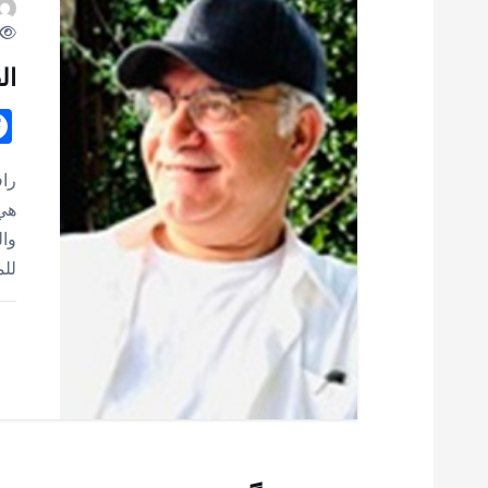
ال
راف
هي 
وال
للم