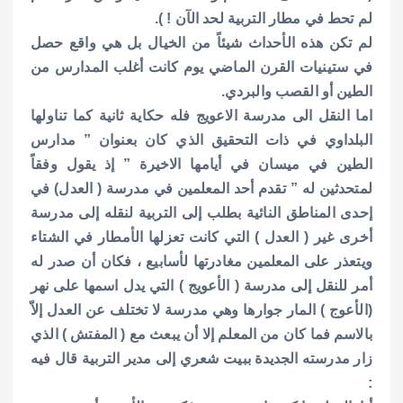
لم تحط في مطار التربية لحد الآن ! ).
لم تكن هذه الأحداث شيئاً من الخيال بل هي واقع حصل
في ستينيات القرن الماضي يوم كانت أغلب المدارس من
الطين أو القصب والبردي.
اما النقل الى مدرسة الاعويج فله حكاية ثانية كما تناولها
البلداوي في ذات التحقيق الذي كان بعنوان ” مدارس
الطين في ميسان في أيامها الاخيرة ” إذ يقول وفقاً
لمتحدثين له ” تقدم أحد المعلمين في مدرسة ( العدل) في
إحدى المناطق النائية بطلب إلى التربية لنقله إلى مدرسة
أخرى غير ( العدل ) التي كانت تعزلها الأمطار في الشتاء
ويتعذر على المعلمين مغادرتها لأسابيع ، فكان أن صدر له
أمر للنقل إلى مدرسة ( الأعويج ) التي يدل اسمها على نهر
(الأعوج ) المار جوارها وهي مدرسة لا تختلف عن العدل إلاّ
بالاسم فما كان من المعلم إلا أن يبعث مع ( المفتش ) الذي
زار مدرسته الجديدة ببيت شعري إلى مدير التربية قال فيه
: