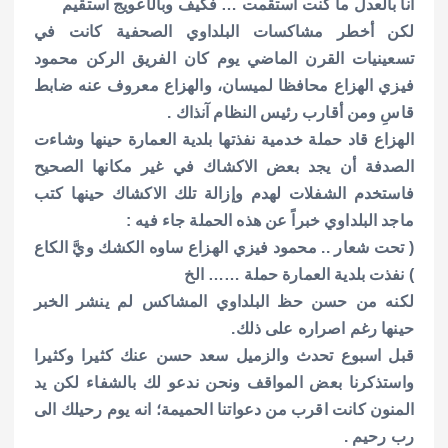
أنا بالعدل ما كنت استقمت … فكيف وبالأعويج أستقيم
لكن أخطر مشاكسات البلداوي الصحفية كانت في
تسعينيات القرن الماضي يوم كان الفريق الركن محمود
فيزي الهزاع محافظا لميسان، والهزاع معروف عنه ضابط
قاسِ ومن أقارب رئيس النظام آنذاك .
الهزاع قاد حملة خدمية نفذتها بلدية العمارة حينها وشاءت
الصدفة أن يجد بعض الاكشاك في غير مكانها الصحيح
فاستخدم الشفلات لهدم وإزالة تلك الاكشاك حينها كتب
ماجد البلداوي خبراً عن هذه الحملة جاء فيه :
( تحت شعار .. محمود فيزي الهزاع ساوه الكشك ويَّ الكاع
) نفذت بلدية العمارة حملة …… الخ
لكنه من حسن حظ البلداوي المشاكس لم ينشر الخبر
حينها رغم اصراره على ذلك.
قبل اسبوع تحدث والزميل سعد حسن عنك كثيرا وكثيرا
واستذكرنا بعض المواقف ونحن ندعو لك بالشفاء لكن يد
المنون كانت اقرب من دعواتنا الحميمة؛ انه يوم رحيلك الى
رب رحيم .