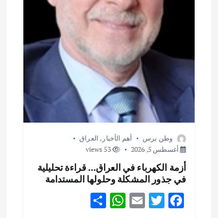
وطن برس
أهم الأخبار
,
العراق
أغسطس 5, 2026
53 views
أزمة الكهرباء في العراق… قراءة تحليلية
في جذور المشكلة وحلولها المستدامة
S
W
E
T
F
h
h
m
w
ac