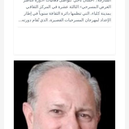
ar
at
ai
it
e
ا
العرض المسرحي» الثالثة عشرة في المركز الثقافي
e
s
l
te
b
بمدينة كلباء، التي تنظمها دائرة الثقافة سنوياً في إطار
ت
o
r
A
الإعداد لمهرجان المسرحيات القصيرة، الذي تُقام دورته…
p
o
p
k