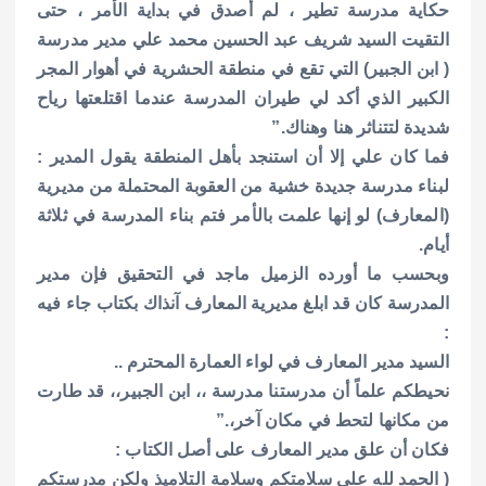
حكاية مدرسة تطير ، لم أصدق في بداية الأمر ، حتى
التقيت السيد شريف عبد الحسين محمد علي مدير مدرسة
( ابن الجبير) التي تقع في منطقة الحشرية في أهوار المجر
الكبير الذي أكد لي طيران المدرسة عندما اقتلعتها رياح
شديدة لتتناثر هنا وهناك.”
فما كان علي إلا أن استنجد بأهل المنطقة يقول المدير :
لبناء مدرسة جديدة خشية من العقوبة المحتملة من مديرية
(المعارف) لو إنها علمت بالأمر فتم بناء المدرسة في ثلاثة
أيام.
وبحسب ما أورده الزميل ماجد في التحقيق فإن مدير
المدرسة كان قد ابلغ مديرية المعارف آنذاك بكتاب جاء فيه
:
السيد مدير المعارف في لواء العمارة المحترم ..
نحيطكم علماً أن مدرستنا مدرسة ،، ابن الجبير،، قد طارت
من مكانها لتحط في مكان آخر،.”
فكان أن علق مدير المعارف على أصل الكتاب :
( الحمد لله على سلامتكم وسلامة التلاميذ ولكن مدرستكم