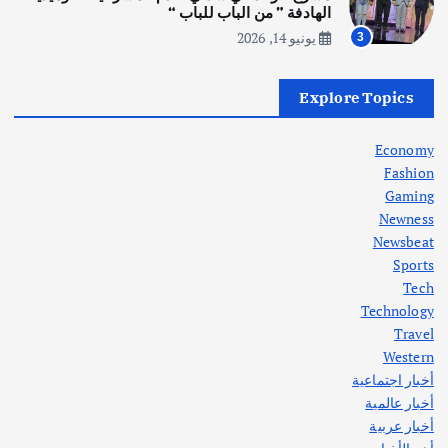
أغسطس 5, 2026
الهادفة ” من الباب للباب “
يونيو 14, 2026
3
أهم الأخبار
العراق
أزمة الكهرباء في العراق… قراءة تحليلية
Explore Topics
في جذور المشكلة وحلولها المستدامة
أغسطس 5, 2026
Economy
Fashion
Gaming
Newness
1
Newsbeat
Sports
أهم الأخبار
ثقافة وفنون
Tech
اختتام ورشة السينوغرافيا في مدينة كلباء الاماراتية
Technology
أغسطس 3, 2026
Travel
Western
أخبار اجتماعية
أهم الأخبار
جاليات
غير مصنف
أخبار عالمية
قصة نجاح العراقي عمر الشمري الذي
اصبح بطلاً لأستراليا بلعبة كمال الاجسام
أخبار عربية
يوليو 30, 2026