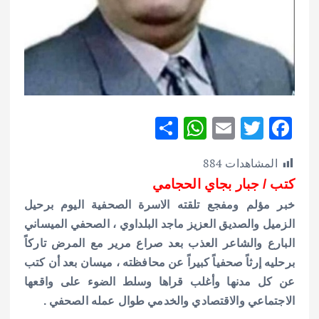
S
W
E
T
F
h
h
m
w
ac
المشاهدات
884
ar
at
ai
it
e
كتب / جبار بجاي الحجامي
e
s
l
te
b
خبر مؤلم ومفجع تلقته الاسرة الصحفية اليوم برحيل
A
r
o
الزميل والصديق العزيز ماجد البلداوي ، الصحفي الميساني
p
o
البارع والشاعر العذب بعد صراع مرير مع المرض تاركاً
p
k
برحليه إرثاً صحفياً كبيراً عن محافظته ، ميسان بعد أن كتب
عن كل مدنها وأغلب قراها وسلط الضوء على واقعها
الاجتماعي والاقتصادي والخدمي طوال عمله الصحفي .