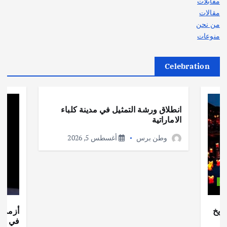
مقابلات
مقالات
من نحن
منوعات
Celebration
أهم الأخبار
ثقافة وفنون
انطلاق ورشة التمثيل في مدينة كلباء
الاماراتية
وطن برس
أغسطس 5, 2026
ات
ريخ
أزمة ا
في جذو