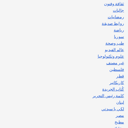
ثقافة وفنون
جاليات
رمضانيات
روابط صديقة
رياضة
سوريا
طب وصحة
عالم الفيديو
علوم وتكنولوجيا
غير مصنف
فلسطين
قطر
كاريكاتير
كُتاب الجريدة
كلمة رئيس التحرير
لبنان
لكي يا سيدتي
مصر
مطبخ