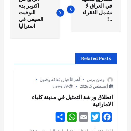
ص
في العراق لا
اكتوبر بدء
تشمل الفقراء
التوقيت
فّ
..!
الصيفي في
استراليا
ح
ا
Related Posts
ل
م
وطن برس
أهم الأخبار
,
ثقافة وفنون
أغسطس 5, 2026
59 views
ق
انطلاق ورشة التمثيل في مدينة كلباء
الاماراتية
ا
S
W
E
T
F
ل
h
h
m
w
ac
الشارقة/ أحسان ناجي تتواصل فعاليات «دورة عناصر