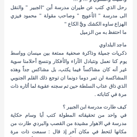
رحل الذي كتب عن طيران مدرسة أبن “الجبير ” والنقل
الى مدرسة ” الأعويج ” وصاحب مقولة ” محمود فيزي
الهزاع ساوه الكشك ويَّ الكاع “
ما احتفظ به من الزميل
ماجد البلداوي
ذكريات جميلة وذاكرة صحفية ممتعة بين ميسان وواسط
يوم كنا نعمل ونتبادل الآراء والأفكار وننسج أحلامنا سوية
غير أنه كان مشاكساً فيما يكتب، بل مشاكس جداً وهذه
المشاكسة لن تمر دوما دونما ان توجع ذلك القلم الجنوبي
الذي ذاق عذاب السلطة حين تم سجنه عقوبة لما أثاره ذات
مرة في كتاباته .
كيف طارت مدرسة ابن الجبير ؟
في واحد من تحقيقاته المطولة كتب أبا وسام حكاية
مدرسة في الاهوار مشيدة من القصب والبردي طارت من
مكانها لتحط في مكان آخر إذ قال : سمعت ذات مرة