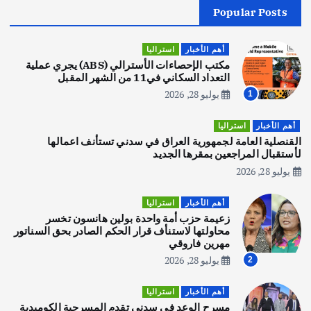
Popular Posts
أهم الأخبار
جاليات
غير مصنف
قصة نجاح العراقي عمر الشمري الذي
اصبح بطلاً لأستراليا بلعبة كمال الاجسام
أهم الأخبار
استراليا
يوليو 30, 2026
مكتب الإحصاءات الأسترالي (ABS) يجري عملية
2
التعداد السكاني في11 من الشهر المقبل
يوليو 28, 2026
1
أهم الأخبار
تحقيقات
هوي آن… مدينة الفوانيس وسحر التاريخ
أهم الأخبار
استراليا
يوليو 30, 2026
القنصلية العامة لجمهورية العراق في سدني تستأنف اعمالها
3
لأستقبال المراجعين بمقرها الجديد
يوليو 28, 2026
أهم الأخبار
استراليا
مكتب الإحصاءات الأسترالي (ABS) يجري
أهم الأخبار
استراليا
عملية التعداد السكاني في11 من الشهر
زعيمة حزب أمة واحدة بولين هانسون تخسر
المقبل
محاولتها لاستنأف قرار الحكم الصادر بحق السناتور
يوليو 28, 2026
مهرين فاروقي
4
يوليو 28, 2026
2
أهم الأخبار
ثقافة وفنون
أهم الأخبار
استراليا
انطلاق ورشة التمثيل في مدينة كلباء الاماراتية
مسرح الوعد في سدني تقدم المسرحية الكوميدية