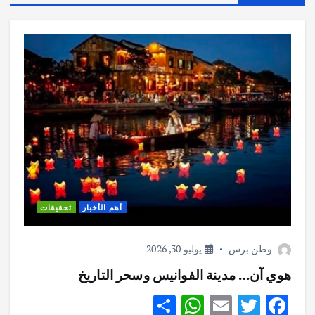
أهم الأخبار
تحقيقات
وطن برس
يوليو 30, 2026
هوي آن… مدينة الفوانيس وسحر التاريخ
S
W
E
T
F