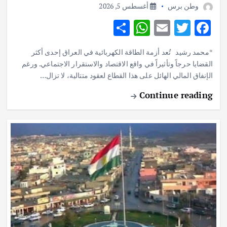
وطن برس
أغسطس 5, 2026
S
W
E
T
F
h
h
m
w
ac
*محمد رشيد تُعد أزمة الطاقة الكهربائية في العراق إحدى أكثر
ar
at
ai
it
e
القضايا حرجاً وتأثيراً في واقع الاقتصاد والاستقرار الاجتماعي. ورغم
e
s
l
te
b
الإنفاق المالي الهائل على هذا القطاع لعقود متتالية، لا تزال…
A
r
o
Continue reading
p
o
p
k