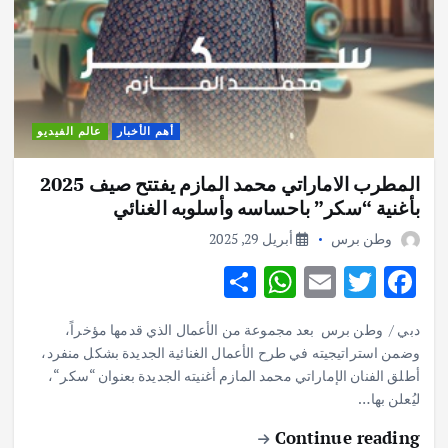
أهم الأخبار
عالم الفيديو
المطرب الاماراتي محمد المازم يفتتح صيف 2025
بأغنية “سكر” باحساسه وأسلوبه الغنائي
وطن برس
أبريل 29, 2025
S
W
E
T
F
h
h
m
w
ac
دبي / وطن برس بعد مجموعة من الأعمال الذي قدمها مؤخراً،
ar
at
ai
it
e
وضمن استراتيجيته في طرح الأعمال الغنائية الجديدة بشكل منفرد،
e
s
l
te
b
أطلق الفنان الإماراتي محمد المازم أغنيته الجديدة بعنوان “سكر“،
o
ليُعلن بها…
r
A
p
o
Continue reading