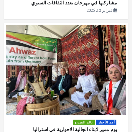
مشاركتها في مهرجان تعدد الثقافات السنوي
أهم الأخبار
ثقافة وفنون
فبراير 12, 2025
المخرجة زهراء غندور تفوز بجائزة لجنة
التحكيم بمهرجان الدار البيضاء للفيلم
العربي
يوليو 26, 2026
1
أهم الأخبار
ثقافة وفنون
قراءةٌ نقديّةٌ في قصّةِ «زُوّارِ اللَّيلِ» للكاتب
المغربي رحال امانوز
يوليو 14, 2026
2
أهم الأخبار
ثقافة وفنون
مقال مترجم الى العربية :أديب كمال الدين
واستكشاف سر الحرف
يوليو 6, 2026
3
أهم الأخبار
عالم الفيديو
يوم مميز لابناء الجالية الاحوازية في استراليا