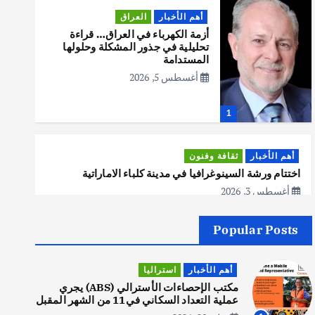
أهم الأخبار
العراق
أزمة الكهرباء في العراق… قراءة
تحليلية في جذور المشكلة وحلولها
المستدامة
أغسطس 5, 2026
1
أهم الأخبار
ثقافة وفنون
اختتام ورشة السينوغرافيا في مدينة كلباء الاماراتية
أغسطس 3, 2026
Popular Posts
أهم الأخبار
جاليات
غير مصنف
قصة نجاح العراقي عمر الشمري الذي
أهم الأخبار
استراليا
اصبح بطلاً لأستراليا بلعبة كمال
الاجسام
مكتب الإحصاءات الأسترالي (ABS) يجري
عملية التعداد السكاني في11 من الشهر المقبل
يوليو 30, 2026
2