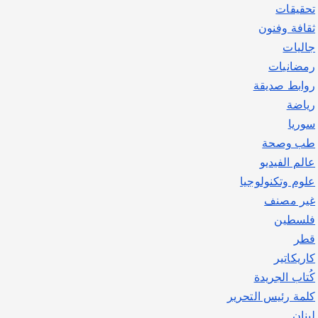
تحقيقات
ثقافة وفنون
جاليات
رمضانيات
روابط صديقة
رياضة
سوريا
طب وصحة
عالم الفيديو
علوم وتكنولوجيا
غير مصنف
فلسطين
قطر
كاريكاتير
كُتاب الجريدة
كلمة رئيس التحرير
لبنان