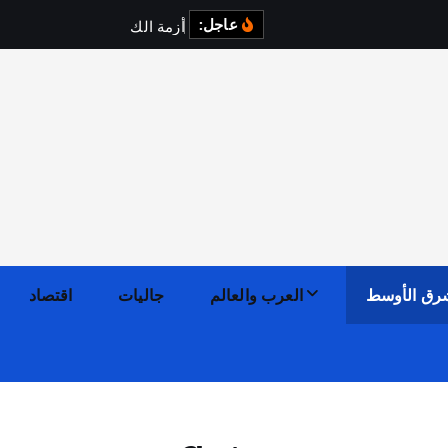
عاجل:
أ
ز
م
ة
ا
ل
ك
ه
ر
ب
ا
ء
رق الأوسط
العرب والعالم
جاليات
اقتصاد