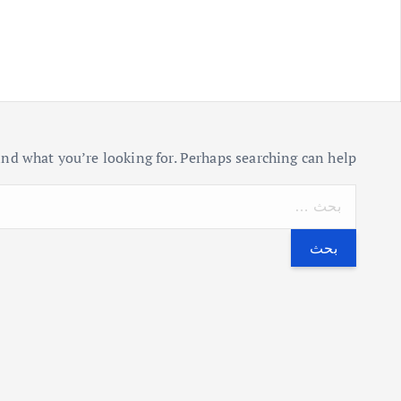
ind what you’re looking for. Perhaps searching can help.
ا
ل
ب
ح
ث
ع
ن
: